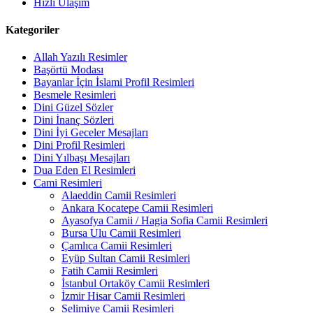
Hızlı Ulaşım
Kategoriler
Allah Yazılı Resimler
Başörtü Modası
Bayanlar İçin İslami Profil Resimleri
Besmele Resimleri
Dini Güzel Sözler
Dini İnanç Sözleri
Dini İyi Geceler Mesajları
Dini Profil Resimleri
Dini Yılbaşı Mesajları
Dua Eden El Resimleri
Cami Resimleri
Alaeddin Camii Resimleri
Ankara Kocatepe Camii Resimleri
Ayasofya Camii / Hagia Sofia Camii Resimleri
Bursa Ulu Camii Resimleri
Çamlıca Camii Resimleri
Eyüp Sultan Camii Resimleri
Fatih Camii Resimleri
İstanbul Ortaköy Camii Resimleri
İzmir Hisar Camii Resimleri
Selimiye Camii Resimleri