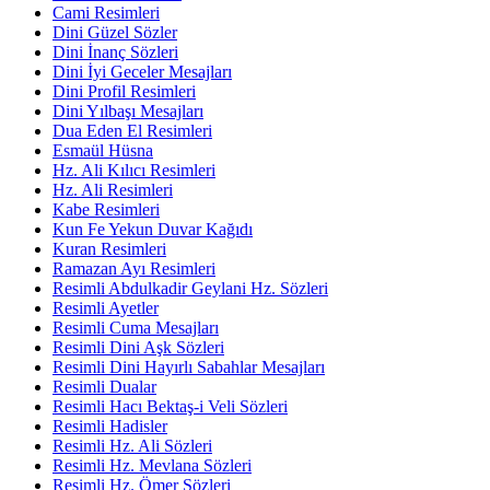
Cami Resimleri
Dini Güzel Sözler
Dini İnanç Sözleri
Dini İyi Geceler Mesajları
Dini Profil Resimleri
Dini Yılbaşı Mesajları
Dua Eden El Resimleri
Esmaül Hüsna
Hz. Ali Kılıcı Resimleri
Hz. Ali Resimleri
Kabe Resimleri
Kun Fe Yekun Duvar Kağıdı
Kuran Resimleri
Ramazan Ayı Resimleri
Resimli Abdulkadir Geylani Hz. Sözleri
Resimli Ayetler
Resimli Cuma Mesajları
Resimli Dini Aşk Sözleri
Resimli Dini Hayırlı Sabahlar Mesajları
Resimli Dualar
Resimli Hacı Bektaş-i Veli Sözleri
Resimli Hadisler
Resimli Hz. Ali Sözleri
Resimli Hz. Mevlana Sözleri
Resimli Hz. Ömer Sözleri