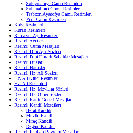
Süleymaniye Camii Resimleri
Sultanahmet Camii Resimleri
Trabzon Ayasofya Camii Resimleri
Yeni Camii Resimleri
Kabe Resimleri
Kuran Resimleri
Ramazan Ayı Resimleri
Resimli Ayetler
Resimli Cuma Mesajları
Resimli Dini Aşk Sözleri
Resimli Dini Hayırlı Sabahlar Mesajları
Resimli Dualar
Resimli Hadisler
Resimli Hz. Ali Sözleri
Hz. Ali Kılıcı Resimleri
Hz. Ali Resimleri
Resimli Hz. Mevlana Sözleri
Resimli Hz. Ömer Sözleri
Resimli Kadir Gecesi Mesajları
Resimli Kandil Mesajları
Berat Kandili
Mevlid Kandili
Miraç Kandili
Regaip Kandili
Resimli Kurban Bayramı Mesajları