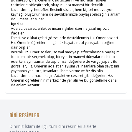
Bu kategori, Hz. Ömer’in özlü sözlerini ve hikmetli ifadelerini
resimlerle birleştirerek, okuyuculara manevi bir derinlik
kazandırmayı hedefler. Resimli sözler, hem kişisel motivasyon
kaynağı oluşturur hem de sevdiklerinizle paylaşabileceğiniz anlam
dolu mesajlar sunar.
İçerik:
Adalet, cesaret, ahlak ve insan ilişkileri üzerine yazılmış özlü
ifadeler
Estetik ve dikkat çekici görsellerle desteklenmiş Hz. Ömer sözleri
Hz. Ömer’in öğretilerinin günlük hayata nasıl yansıyabileceğine
dair bilgiler
Resimli Hz. Ömer sözleri, sosyal medya platformlarında paylaşım
için ideal bir seçenek olup, bireylerin manevi dünyalarına hitap
ederken, aynı zamanda toplumsal değerlere de vurgu yapar. Bu
görseller, Hz. Ömer’in adalet anlayışını ve insanlara olan sevgisini
yaymanın yanı sıra, insanlara ilham verme ve öz disiplin
kazandırma amacını taşır. Adalet ve cesaret gibi değerler, Hz.
Ömer’in öğretilerinin merkezinde yer alır ve bu görsellerle daha
da anlam kazanır.
DİNİ RESİMLER
Dinimiz İslam ile ilgili tüm dini resimleri sizlerle