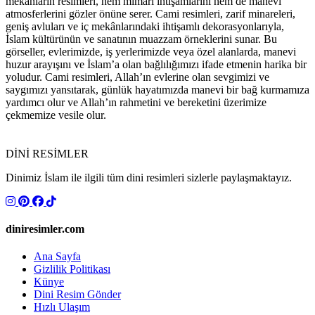
mekânların resimleri, hem mimari ihtişamlarını hem de manevi
atmosferlerini gözler önüne serer. Cami resimleri, zarif minareleri,
geniş avluları ve iç mekânlarındaki ihtişamlı dekorasyonlarıyla,
İslam kültürünün ve sanatının muazzam örneklerini sunar. Bu
görseller, evlerimizde, iş yerlerimizde veya özel alanlarda, manevi
huzur arayışını ve İslam’a olan bağlılığımızı ifade etmenin harika bir
yoludur. Cami resimleri, Allah’ın evlerine olan sevgimizi ve
saygımızı yansıtarak, günlük hayatımızda manevi bir bağ kurmamıza
yardımcı olur ve Allah’ın rahmetini ve bereketini üzerimize
çekmemize vesile olur.
DİNİ RESİMLER
Dinimiz İslam ile ilgili tüm dini resimleri sizlerle paylaşmaktayız.
diniresimler.com
Ana Sayfa
Gizlilik Politikası
Künye
Dini Resim Gönder
Hızlı Ulaşım