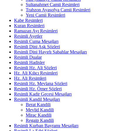
Sultanahmet Camii Resimleri
Trabzon Ayasofya Camii Resimleri
Yeni Camii Resimleri
Kabe Resimleri
Kuran Resimleri
Ramazan Ayı Resimleri
Resimli Ayetler
Resimli Cuma Mesajları
Resimli Dini Aşk Sözleri
Resimli Dini Hayırlı Sabahlar Mesajları
Resimli Dualar
Resimli Hadisler
Resimli Hz. Ali Sözleri
Hz. Ali Kılıcı Resimleri
Hz. Ali Resimleri
Resimli Hz. Mevlana Sözleri
Resimli Hz. Ömer Sözleri
Resimli Kadir Gecesi Mesajları
Resimli Kandil Mesajları
Berat Kandili
Mevlid Kandili
Miraç Kandili
Regaip Kandili
Resimli Kurban Bayramı Mesajları
Resimli La Edri Sözleri