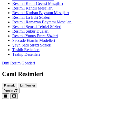
Resimli Kadir Gecesi Mesajları
Resimli Kandil Mesajları
Resimli Kurban Bayramı Mesajları
Resimli La Edri Sözleri
Resimli Ramazan Bayramı Mesajları
Resimli Şems-i Tebrizi Sözleri
Resimli Şükür Duaları
Resimli Yunus Emre Sözleri
Seccade Etamin Modelleri
Şeyh Sadi Şirazi Sözleri
Tesbih Resimleri
Tezhip Desenleri
Dini Resim Gönder!
Cami Resimleri
Karışık
En Yeniler
Yenile