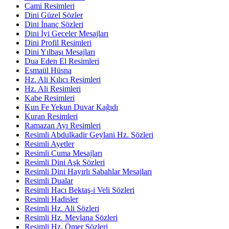
Cami Resimleri
Dini Güzel Sözler
Dini İnanç Sözleri
Dini İyi Geceler Mesajları
Dini Profil Resimleri
Dini Yılbaşı Mesajları
Dua Eden El Resimleri
Esmaül Hüsna
Hz. Ali Kılıcı Resimleri
Hz. Ali Resimleri
Kabe Resimleri
Kun Fe Yekun Duvar Kağıdı
Kuran Resimleri
Ramazan Ayı Resimleri
Resimli Abdulkadir Geylani Hz. Sözleri
Resimli Ayetler
Resimli Cuma Mesajları
Resimli Dini Aşk Sözleri
Resimli Dini Hayırlı Sabahlar Mesajları
Resimli Dualar
Resimli Hacı Bektaş-i Veli Sözleri
Resimli Hadisler
Resimli Hz. Ali Sözleri
Resimli Hz. Mevlana Sözleri
Resimli Hz. Ömer Sözleri