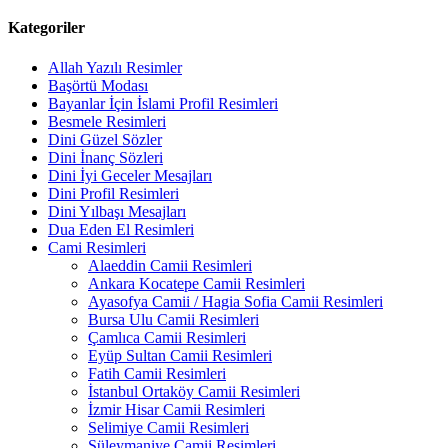
Kategoriler
Allah Yazılı Resimler
Başörtü Modası
Bayanlar İçin İslami Profil Resimleri
Besmele Resimleri
Dini Güzel Sözler
Dini İnanç Sözleri
Dini İyi Geceler Mesajları
Dini Profil Resimleri
Dini Yılbaşı Mesajları
Dua Eden El Resimleri
Cami Resimleri
Alaeddin Camii Resimleri
Ankara Kocatepe Camii Resimleri
Ayasofya Camii / Hagia Sofia Camii Resimleri
Bursa Ulu Camii Resimleri
Çamlıca Camii Resimleri
Eyüp Sultan Camii Resimleri
Fatih Camii Resimleri
İstanbul Ortaköy Camii Resimleri
İzmir Hisar Camii Resimleri
Selimiye Camii Resimleri
Süleymaniye Camii Resimleri