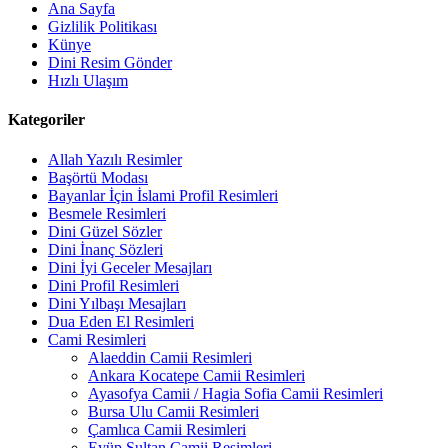
Ana Sayfa
Gizlilik Politikası
Künye
Dini Resim Gönder
Hızlı Ulaşım
Kategoriler
Allah Yazılı Resimler
Başörtü Modası
Bayanlar İçin İslami Profil Resimleri
Besmele Resimleri
Dini Güzel Sözler
Dini İnanç Sözleri
Dini İyi Geceler Mesajları
Dini Profil Resimleri
Dini Yılbaşı Mesajları
Dua Eden El Resimleri
Cami Resimleri
Alaeddin Camii Resimleri
Ankara Kocatepe Camii Resimleri
Ayasofya Camii / Hagia Sofia Camii Resimleri
Bursa Ulu Camii Resimleri
Çamlıca Camii Resimleri
Eyüp Sultan Camii Resimleri