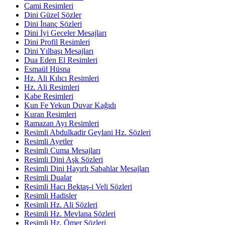
Cami Resimleri
Dini Güzel Sözler
Dini İnanç Sözleri
Dini İyi Geceler Mesajları
Dini Profil Resimleri
Dini Yılbaşı Mesajları
Dua Eden El Resimleri
Esmaül Hüsna
Hz. Ali Kılıcı Resimleri
Hz. Ali Resimleri
Kabe Resimleri
Kun Fe Yekun Duvar Kağıdı
Kuran Resimleri
Ramazan Ayı Resimleri
Resimli Abdulkadir Geylani Hz. Sözleri
Resimli Ayetler
Resimli Cuma Mesajları
Resimli Dini Aşk Sözleri
Resimli Dini Hayırlı Sabahlar Mesajları
Resimli Dualar
Resimli Hacı Bektaş-i Veli Sözleri
Resimli Hadisler
Resimli Hz. Ali Sözleri
Resimli Hz. Mevlana Sözleri
Resimli Hz. Ömer Sözleri