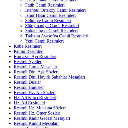
Fatih Camii Resimleri
İstanbul Ortaköy Camii Resimleri
İzmir Hisar Camii Resimleri
Selimiye Camii Resimleri
Süleymaniye Camii Resimleri
Sultanahmet Camii Resimleri
Trabzon Ayasofya Camii Resimleri
Yeni Camii Resimleri
Kabe Resimleri
Kuran Resimleri
Ramazan Ayı Resimleri
Resimli Ayetler
Resimli Cuma Mesajları
Resimli Dini Aşk Sözleri
Resimli Dini Hayırlı Sabahlar Mesajları
Resimli Dualar
Resimli Hadisler
Resimli Hz. Ali Sözleri
Hz. Ali Kılıcı Resimleri
Hz. Ali Resimleri
Resimli Hz. Mevlana Sözleri
Resimli Hz. Ömer Sözleri
Resimli Kadir Gecesi Mesajları
Resimli Kandil Mesajları