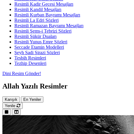
Resimli Kadir Gecesi Mesajları
Resimli Kandil Mesajları
Resimli Kurban Bayramı Mesajları
Resimli La Edri Sözleri
Resimli Ramazan Bayramı Mesajları
Resimli Şems-i Tebrizi Sözleri
Resimli Şükür Duaları
Resimli Yunus Emre Sözleri
Seccade Etamin Modelleri
Şeyh Sadi Şirazi Sözleri
Tesbih Resimleri
Tezhip Desenleri
Dini Resim Gönder!
Allah Yazılı Resimler
Karışık
En Yeniler
Yenile