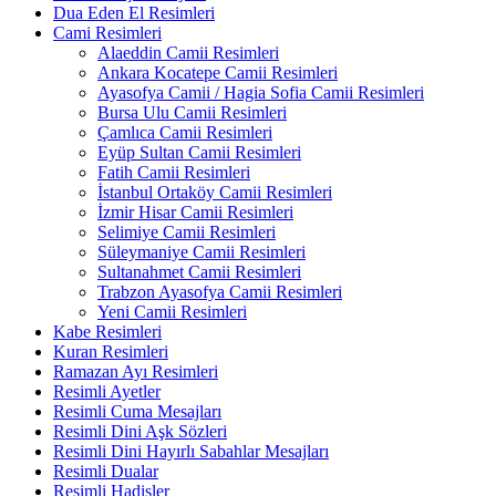
Dua Eden El Resimleri
Cami Resimleri
Alaeddin Camii Resimleri
Ankara Kocatepe Camii Resimleri
Ayasofya Camii / Hagia Sofia Camii Resimleri
Bursa Ulu Camii Resimleri
Çamlıca Camii Resimleri
Eyüp Sultan Camii Resimleri
Fatih Camii Resimleri
İstanbul Ortaköy Camii Resimleri
İzmir Hisar Camii Resimleri
Selimiye Camii Resimleri
Süleymaniye Camii Resimleri
Sultanahmet Camii Resimleri
Trabzon Ayasofya Camii Resimleri
Yeni Camii Resimleri
Kabe Resimleri
Kuran Resimleri
Ramazan Ayı Resimleri
Resimli Ayetler
Resimli Cuma Mesajları
Resimli Dini Aşk Sözleri
Resimli Dini Hayırlı Sabahlar Mesajları
Resimli Dualar
Resimli Hadisler