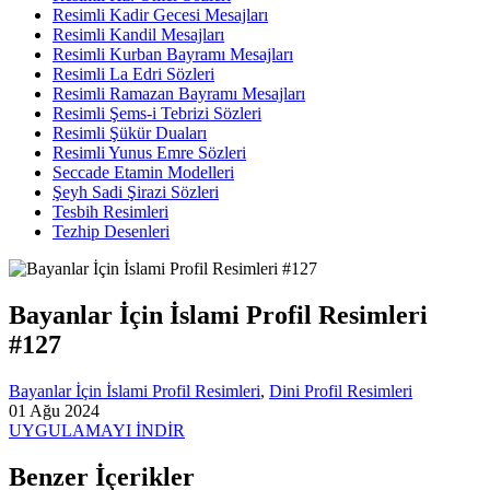
Resimli Kadir Gecesi Mesajları
Resimli Kandil Mesajları
Resimli Kurban Bayramı Mesajları
Resimli La Edri Sözleri
Resimli Ramazan Bayramı Mesajları
Resimli Şems-i Tebrizi Sözleri
Resimli Şükür Duaları
Resimli Yunus Emre Sözleri
Seccade Etamin Modelleri
Şeyh Sadi Şirazi Sözleri
Tesbih Resimleri
Tezhip Desenleri
Bayanlar İçin İslami Profil Resimleri
#127
Bayanlar İçin İslami Profil Resimleri
,
Dini Profil Resimleri
01 Ağu 2024
UYGULAMAYI İNDİR
Benzer İçerikler