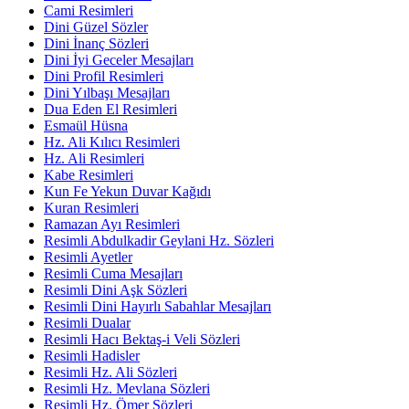
Cami Resimleri
Dini Güzel Sözler
Dini İnanç Sözleri
Dini İyi Geceler Mesajları
Dini Profil Resimleri
Dini Yılbaşı Mesajları
Dua Eden El Resimleri
Esmaül Hüsna
Hz. Ali Kılıcı Resimleri
Hz. Ali Resimleri
Kabe Resimleri
Kun Fe Yekun Duvar Kağıdı
Kuran Resimleri
Ramazan Ayı Resimleri
Resimli Abdulkadir Geylani Hz. Sözleri
Resimli Ayetler
Resimli Cuma Mesajları
Resimli Dini Aşk Sözleri
Resimli Dini Hayırlı Sabahlar Mesajları
Resimli Dualar
Resimli Hacı Bektaş-i Veli Sözleri
Resimli Hadisler
Resimli Hz. Ali Sözleri
Resimli Hz. Mevlana Sözleri
Resimli Hz. Ömer Sözleri