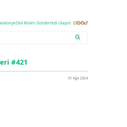
ası
Künye
Dini Resim Gönder
Hızlı Ulaşım
leri #421
01 Ağu 2024