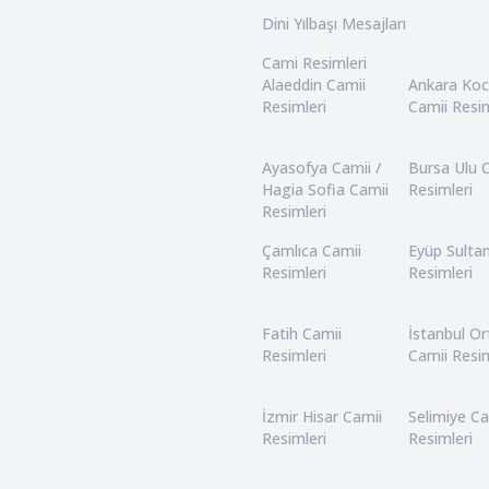
Dini Yılbaşı Mesajları
Cami Resimleri
Alaeddin Camii
Ankara Ko
Resimleri
Camii Resim
Ayasofya Camii /
Bursa Ulu 
Hagia Sofia Camii
Resimleri
Resimleri
Çamlıca Camii
Eyüp Sulta
Resimleri
Resimleri
Fatih Camii
İstanbul O
Resimleri
Camii Resim
İzmir Hisar Camii
Selimiye Ca
Resimleri
Resimleri