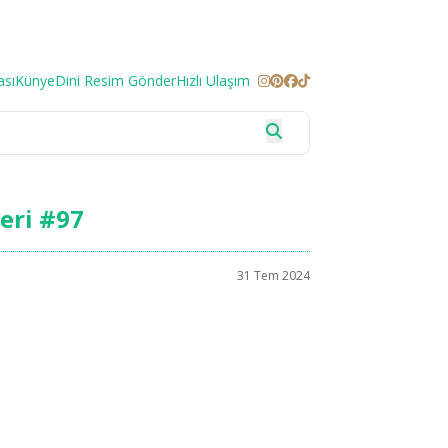
ası
Künye
Dini Resim Gönder
Hızlı Ulaşım
leri #97
31 Tem 2024