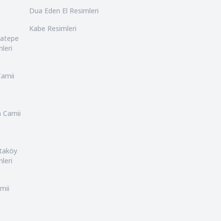
Dua Eden El Resimleri
Kabe Resimleri
catepe
leri
Camii
n Camii
rtaköy
leri
mii