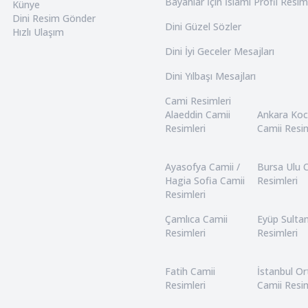
Bayanlar İçin İslami Profil Resim
Künye
Dini Resim Gönder
Dini Güzel Sözler
Hızlı Ulaşım
Dini İyi Geceler Mesajları
Dini Yılbaşı Mesajları
Cami Resimleri
Alaeddin Camii
Ankara Ko
Resimleri
Camii Resim
Ayasofya Camii /
Bursa Ulu 
Hagia Sofia Camii
Resimleri
Resimleri
Çamlıca Camii
Eyüp Sulta
Resimleri
Resimleri
Fatih Camii
İstanbul O
Resimleri
Camii Resim