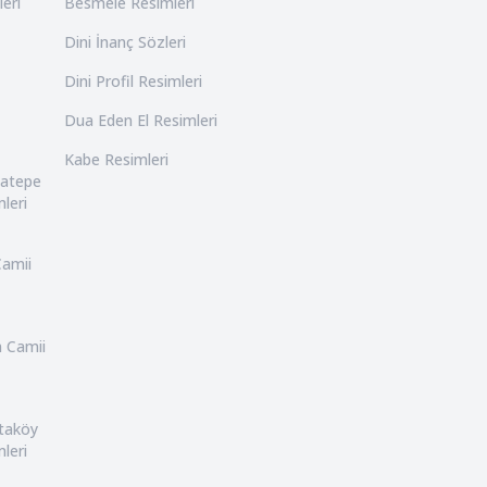
leri
Besmele Resimleri
Dini İnanç Sözleri
Dini Profil Resimleri
Dua Eden El Resimleri
Kabe Resimleri
catepe
leri
Camii
n Camii
rtaköy
leri