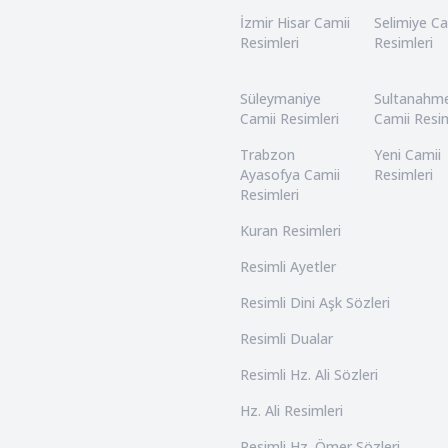
İzmir Hisar Camii
Selimiye Ca
Resimleri
Resimleri
Süleymaniye
Sultanahm
Camii Resimleri
Camii Resim
Trabzon
Yeni Camii
Ayasofya Camii
Resimleri
Resimleri
Kuran Resimleri
Resimli Ayetler
Resimli Dini Aşk Sözleri
Resimli Dualar
Resimli Hz. Ali Sözleri
Hz. Ali Resimleri
Resimli Hz. Ömer Sözleri