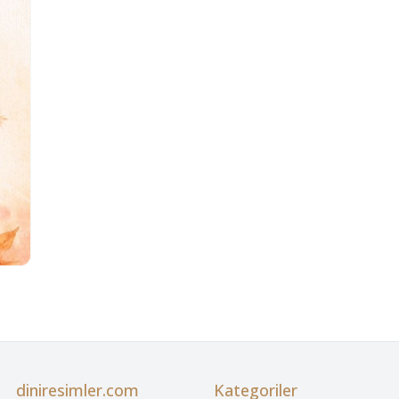
diniresimler.com
Kategoriler