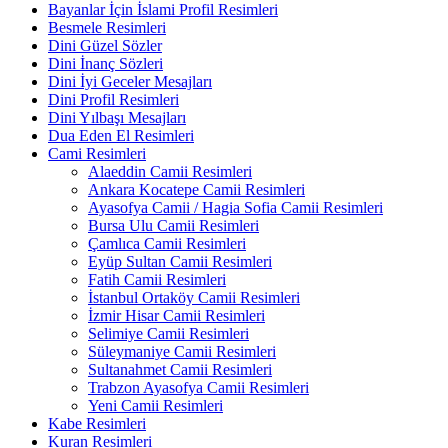
Bayanlar İçin İslami Profil Resimleri
Besmele Resimleri
Dini Güzel Sözler
Dini İnanç Sözleri
Dini İyi Geceler Mesajları
Dini Profil Resimleri
Dini Yılbaşı Mesajları
Dua Eden El Resimleri
Cami Resimleri
Alaeddin Camii Resimleri
Ankara Kocatepe Camii Resimleri
Ayasofya Camii / Hagia Sofia Camii Resimleri
Bursa Ulu Camii Resimleri
Çamlıca Camii Resimleri
Eyüp Sultan Camii Resimleri
Fatih Camii Resimleri
İstanbul Ortaköy Camii Resimleri
İzmir Hisar Camii Resimleri
Selimiye Camii Resimleri
Süleymaniye Camii Resimleri
Sultanahmet Camii Resimleri
Trabzon Ayasofya Camii Resimleri
Yeni Camii Resimleri
Kabe Resimleri
Kuran Resimleri