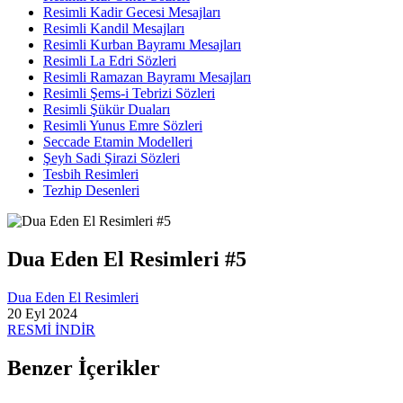
Resimli Kadir Gecesi Mesajları
Resimli Kandil Mesajları
Resimli Kurban Bayramı Mesajları
Resimli La Edri Sözleri
Resimli Ramazan Bayramı Mesajları
Resimli Şems-i Tebrizi Sözleri
Resimli Şükür Duaları
Resimli Yunus Emre Sözleri
Seccade Etamin Modelleri
Şeyh Sadi Şirazi Sözleri
Tesbih Resimleri
Tezhip Desenleri
Dua Eden El Resimleri #5
Dua Eden El Resimleri
20 Eyl 2024
RESMİ İNDİR
Benzer İçerikler