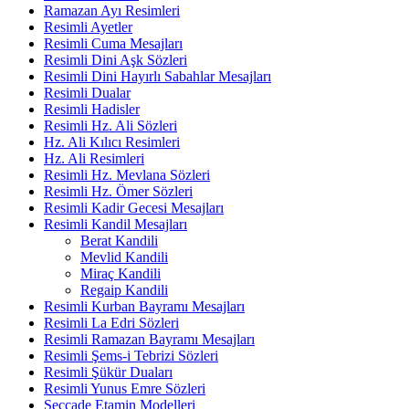
Ramazan Ayı Resimleri
Resimli Ayetler
Resimli Cuma Mesajları
Resimli Dini Aşk Sözleri
Resimli Dini Hayırlı Sabahlar Mesajları
Resimli Dualar
Resimli Hadisler
Resimli Hz. Ali Sözleri
Hz. Ali Kılıcı Resimleri
Hz. Ali Resimleri
Resimli Hz. Mevlana Sözleri
Resimli Hz. Ömer Sözleri
Resimli Kadir Gecesi Mesajları
Resimli Kandil Mesajları
Berat Kandili
Mevlid Kandili
Miraç Kandili
Regaip Kandili
Resimli Kurban Bayramı Mesajları
Resimli La Edri Sözleri
Resimli Ramazan Bayramı Mesajları
Resimli Şems-i Tebrizi Sözleri
Resimli Şükür Duaları
Resimli Yunus Emre Sözleri
Seccade Etamin Modelleri