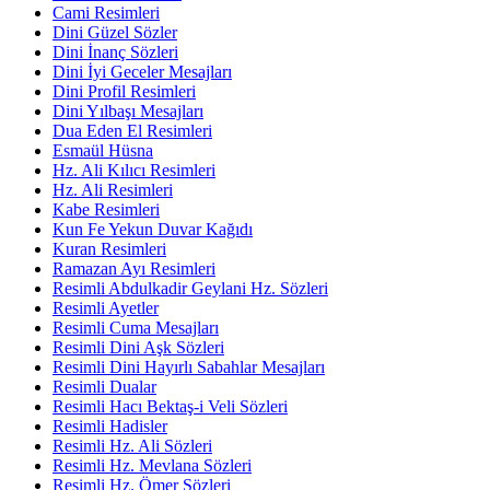
Cami Resimleri
Dini Güzel Sözler
Dini İnanç Sözleri
Dini İyi Geceler Mesajları
Dini Profil Resimleri
Dini Yılbaşı Mesajları
Dua Eden El Resimleri
Esmaül Hüsna
Hz. Ali Kılıcı Resimleri
Hz. Ali Resimleri
Kabe Resimleri
Kun Fe Yekun Duvar Kağıdı
Kuran Resimleri
Ramazan Ayı Resimleri
Resimli Abdulkadir Geylani Hz. Sözleri
Resimli Ayetler
Resimli Cuma Mesajları
Resimli Dini Aşk Sözleri
Resimli Dini Hayırlı Sabahlar Mesajları
Resimli Dualar
Resimli Hacı Bektaş-i Veli Sözleri
Resimli Hadisler
Resimli Hz. Ali Sözleri
Resimli Hz. Mevlana Sözleri
Resimli Hz. Ömer Sözleri