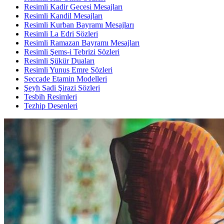
Resimli Kadir Gecesi Mesajları
Resimli Kandil Mesajları
Resimli Kurban Bayramı Mesajları
Resimli La Edri Sözleri
Resimli Ramazan Bayramı Mesajları
Resimli Şems-i Tebrizi Sözleri
Resimli Şükür Duaları
Resimli Yunus Emre Sözleri
Seccade Etamin Modelleri
Şeyh Sadi Şirazi Sözleri
Tesbih Resimleri
Tezhip Desenleri