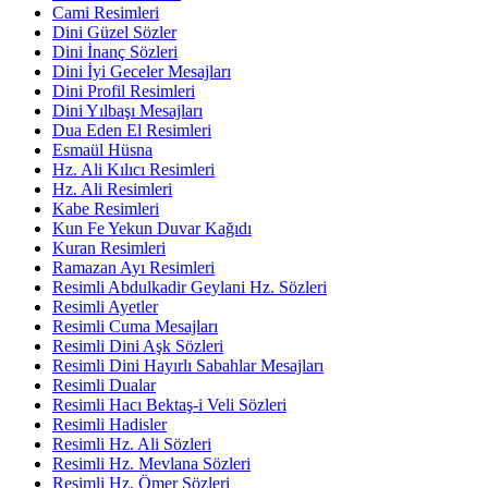
Cami Resimleri
Dini Güzel Sözler
Dini İnanç Sözleri
Dini İyi Geceler Mesajları
Dini Profil Resimleri
Dini Yılbaşı Mesajları
Dua Eden El Resimleri
Esmaül Hüsna
Hz. Ali Kılıcı Resimleri
Hz. Ali Resimleri
Kabe Resimleri
Kun Fe Yekun Duvar Kağıdı
Kuran Resimleri
Ramazan Ayı Resimleri
Resimli Abdulkadir Geylani Hz. Sözleri
Resimli Ayetler
Resimli Cuma Mesajları
Resimli Dini Aşk Sözleri
Resimli Dini Hayırlı Sabahlar Mesajları
Resimli Dualar
Resimli Hacı Bektaş-i Veli Sözleri
Resimli Hadisler
Resimli Hz. Ali Sözleri
Resimli Hz. Mevlana Sözleri
Resimli Hz. Ömer Sözleri