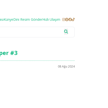
ası
Künye
Dini Resim Gönder
Hızlı Ulaşım
per #3
08 Ağu 2024