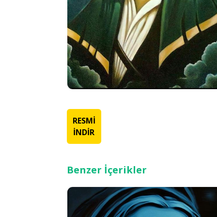
RESMİ
İNDİR
Benzer İçerikler