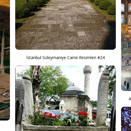
İstanbul Süleymaniye Camii Resimleri #24
A