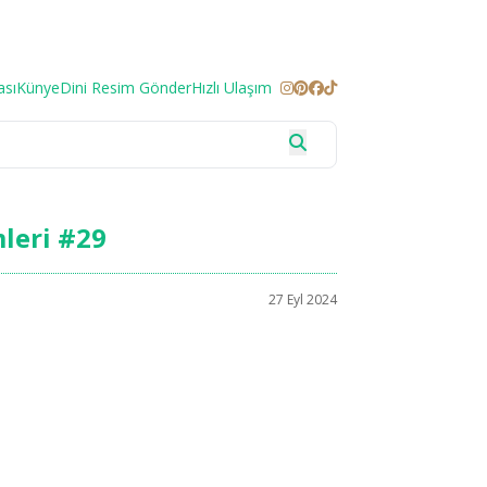
ası
Künye
Dini Resim Gönder
Hızlı Ulaşım
leri #29
27 Eyl 2024