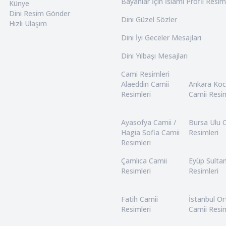
Bayanlar İçin İslami Profil Resim
Künye
Dini Resim Gönder
Dini Güzel Sözler
Hızlı Ulaşım
Dini İyi Geceler Mesajları
Dini Yılbaşı Mesajları
Cami Resimleri
Alaeddin Camii
Ankara Ko
Resimleri
Camii Resim
Ayasofya Camii /
Bursa Ulu 
Hagia Sofia Camii
Resimleri
Resimleri
Çamlıca Camii
Eyüp Sulta
Resimleri
Resimleri
Fatih Camii
İstanbul O
Resimleri
Camii Resim