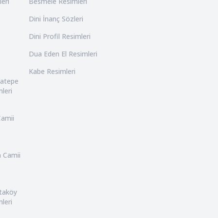
leri
Besmele Resimleri
Dini İnanç Sözleri
Dini Profil Resimleri
Dua Eden El Resimleri
Kabe Resimleri
catepe
leri
Camii
n Camii
rtaköy
leri