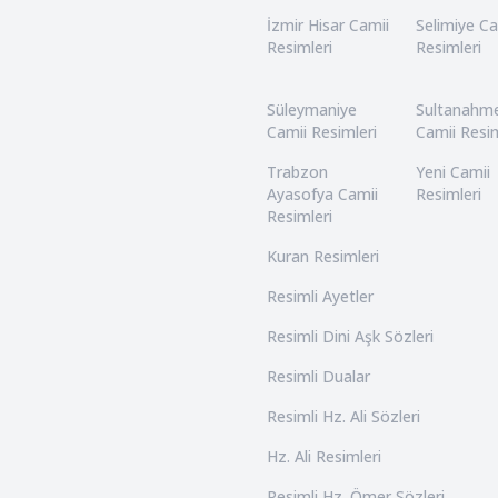
İzmir Hisar Camii
Selimiye Ca
Resimleri
Resimleri
Süleymaniye
Sultanahm
Camii Resimleri
Camii Resim
Trabzon
Yeni Camii
Ayasofya Camii
Resimleri
Resimleri
Kuran Resimleri
Resimli Ayetler
Resimli Dini Aşk Sözleri
Resimli Dualar
Resimli Hz. Ali Sözleri
Hz. Ali Resimleri
Resimli Hz. Ömer Sözleri