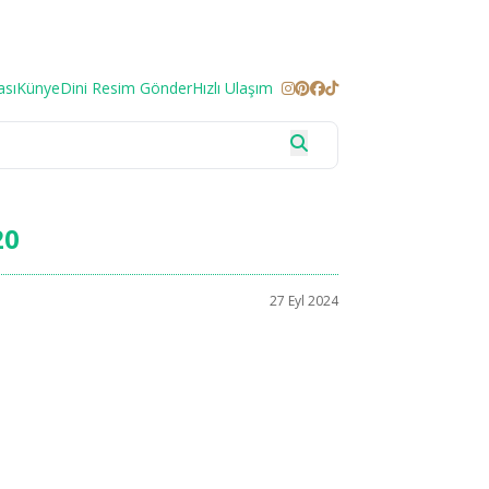
ası
Künye
Dini Resim Gönder
Hızlı Ulaşım
20
27 Eyl 2024