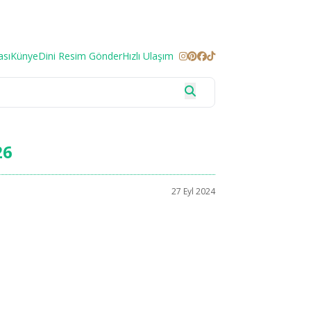
ası
Künye
Dini Resim Gönder
Hızlı Ulaşım
26
27 Eyl 2024