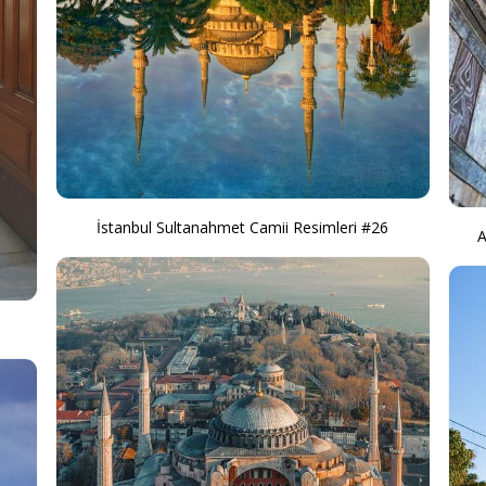
İstanbul Sultanahmet Camii Resimleri #26
A