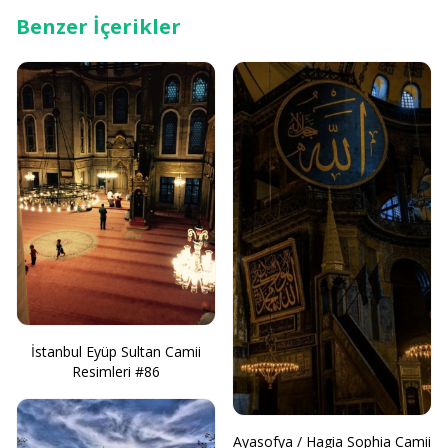
Benzer İçerikler
İstanbul Eyüp Sultan Camii
Resimleri #86
Ayasofya / Hagia Sophia Camii