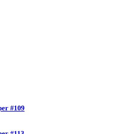
per #109
per #113