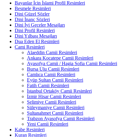
Bayanlar İçin İslami Profil Resimleri
Besmele Resimleri
Dini Güzel Sözler
Dini İnanç Sözleri
Dini İyi Geceler Mesajları
Dini Profil Resimleri
Dini Yılbaşı Mesajları
Dua Eden El Resimleri
Cami Resimleri
Alaeddin Camii Resimleri
Ankara Kocatepe Camii Resimleri
Ayasofya Camii / Hagia Sofia Camii Resimleri
Bursa Ulu Camii Resimleri
Çamlıca Camii Resimleri
Eyüp Sultan Camii Resimleri
Fatih Camii Resimleri
İstanbul Ortaköy Camii Resimleri
İzmir Hisar Camii Resimleri
Selimiye Camii Resimleri
Süleymaniye Camii Resimleri
Sultanahmet Camii Resimleri
Trabzon Ayasofya Camii Resimleri
Yeni Camii Resimleri
Kabe Resimleri
Kuran Resimleri