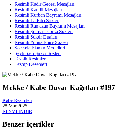
Resimli Kadir Gecesi Mesajları
Resimli Kandil Mesajları
Resimli Kurban Bayramı Mesajları
Resimli La Edri Sözleri
Resimli Ramazan Bayramı Mesajları
Resimli Şems-i Tebrizi Sözleri
Resimli Şükür Duaları
Resimli Yunus Emre Sözleri
Seccade Etamin Modelleri
Şeyh Sadi Şirazi Sözleri
Tesbih Resimleri
Tezhip Desenleri
Mekke / Kabe Duvar Kağıtları #197
Kabe Resimleri
28 Mar 2025
RESMİ İNDİR
Benzer İçerikler