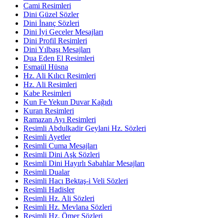
Cami Resimleri
Dini Güzel Sözler
Dini İnanç Sözleri
Dini İyi Geceler Mesajları
Dini Profil Resimleri
Dini Yılbaşı Mesajları
Dua Eden El Resimleri
Esmaül Hüsna
Hz. Ali Kılıcı Resimleri
Hz. Ali Resimleri
Kabe Resimleri
Kun Fe Yekun Duvar Kağıdı
Kuran Resimleri
Ramazan Ayı Resimleri
Resimli Abdulkadir Geylani Hz. Sözleri
Resimli Ayetler
Resimli Cuma Mesajları
Resimli Dini Aşk Sözleri
Resimli Dini Hayırlı Sabahlar Mesajları
Resimli Dualar
Resimli Hacı Bektaş-i Veli Sözleri
Resimli Hadisler
Resimli Hz. Ali Sözleri
Resimli Hz. Mevlana Sözleri
Resimli Hz. Ömer Sözleri