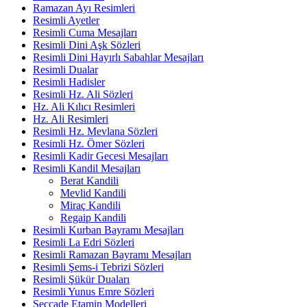
Ramazan Ayı Resimleri
Resimli Ayetler
Resimli Cuma Mesajları
Resimli Dini Aşk Sözleri
Resimli Dini Hayırlı Sabahlar Mesajları
Resimli Dualar
Resimli Hadisler
Resimli Hz. Ali Sözleri
Hz. Ali Kılıcı Resimleri
Hz. Ali Resimleri
Resimli Hz. Mevlana Sözleri
Resimli Hz. Ömer Sözleri
Resimli Kadir Gecesi Mesajları
Resimli Kandil Mesajları
Berat Kandili
Mevlid Kandili
Miraç Kandili
Regaip Kandili
Resimli Kurban Bayramı Mesajları
Resimli La Edri Sözleri
Resimli Ramazan Bayramı Mesajları
Resimli Şems-i Tebrizi Sözleri
Resimli Şükür Duaları
Resimli Yunus Emre Sözleri
Seccade Etamin Modelleri