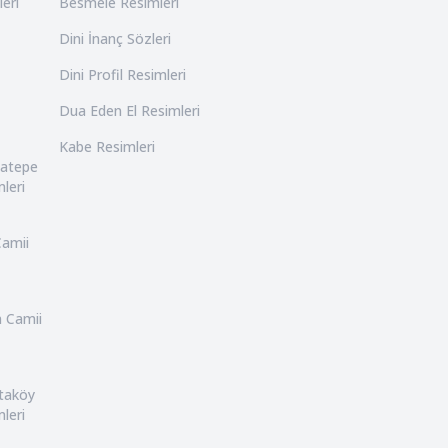
leri
Besmele Resimleri
Dini İnanç Sözleri
Dini Profil Resimleri
Dua Eden El Resimleri
Kabe Resimleri
catepe
leri
Camii
n Camii
rtaköy
leri