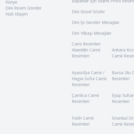
Bayanlar İçin İslami Profil Resim
Künye
Dini Resim Gönder
Dini Güzel Sözler
Hızlı Ulaşım
Dini İyi Geceler Mesajları
Dini Yılbaşı Mesajları
Cami Resimleri
Alaeddin Camii
Ankara Ko
Resimleri
Camii Resim
Ayasofya Camii /
Bursa Ulu 
Hagia Sofia Camii
Resimleri
Resimleri
Çamlıca Camii
Eyüp Sulta
Resimleri
Resimleri
Fatih Camii
İstanbul O
Resimleri
Camii Resim