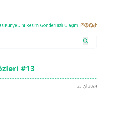
ası
Künye
Dini Resim Gönder
Hızlı Ulaşım
özleri #13
23 Eyl 2024