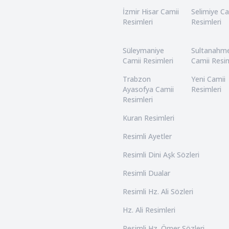
İzmir Hisar Camii
Selimiye Ca
Resimleri
Resimleri
Süleymaniye
Sultanahm
Camii Resimleri
Camii Resim
Trabzon
Yeni Camii
Ayasofya Camii
Resimleri
Resimleri
Kuran Resimleri
Resimli Ayetler
Resimli Dini Aşk Sözleri
Resimli Dualar
Resimli Hz. Ali Sözleri
Hz. Ali Resimleri
Resimli Hz. Ömer Sözleri