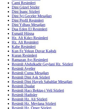
Cami Resimleri
Dini Güzel Sözler
Dini İnanç Sözleri
Dini İyi Geceler Mesajları
Dini Profil Resimleri
Dini Yılbaşı Mesajları
Dua Eden El Resimleri
Esmaül Hüsna
Hz. Ali Kılıcı Resimleri
Hz. Ali Resimleri
Kabe Resimleri
Kun Fe Yekun Duvar Kağıdı
Kuran Resimleri
Ramazan Ayı Resimleri
Resimli Abdulkadir Geylani Hz. Sözleri
Resimli Ayetler
Resimli Cuma Mesajları
Resimli Dini Aşk Sözleri
Resimli Dini Hayırlı Sabahlar Mesajları
Resimli Dualar
Resimli Hacı Bektaş-i Veli Sözleri
Resimli Hadisler
Resimli Hz. Ali Sözleri
Resimli Hz. Mevlana Sözleri
Resimli Hz. Ömer Sözleri