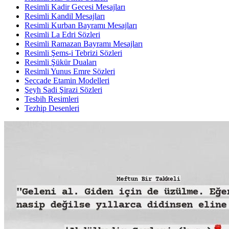
Resimli Kadir Gecesi Mesajları
Resimli Kandil Mesajları
Resimli Kurban Bayramı Mesajları
Resimli La Edri Sözleri
Resimli Ramazan Bayramı Mesajları
Resimli Şems-i Tebrizi Sözleri
Resimli Şükür Duaları
Resimli Yunus Emre Sözleri
Seccade Etamin Modelleri
Şeyh Sadi Şirazi Sözleri
Tesbih Resimleri
Tezhip Desenleri