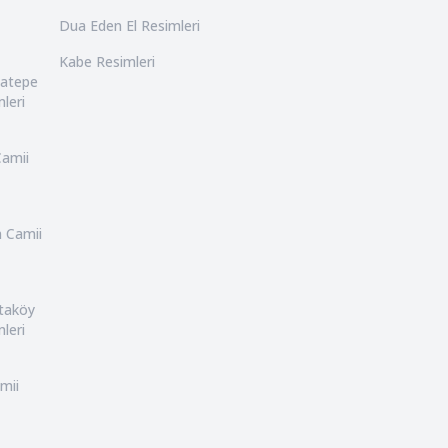
Dua Eden El Resimleri
Kabe Resimleri
catepe
leri
Camii
n Camii
rtaköy
leri
mii