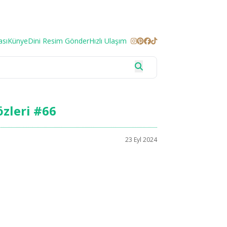
ası
Künye
Dini Resim Gönder
Hızlı Ulaşım
özleri #66
23 Eyl 2024