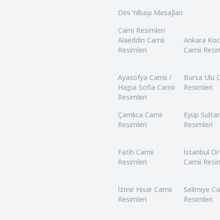
Dini Yılbaşı Mesajları
Cami Resimleri
Alaeddin Camii
Ankara Ko
Resimleri
Camii Resim
Ayasofya Camii /
Bursa Ulu 
Hagia Sofia Camii
Resimleri
Resimleri
Çamlıca Camii
Eyüp Sulta
Resimleri
Resimleri
Fatih Camii
İstanbul O
Resimleri
Camii Resim
İzmir Hisar Camii
Selimiye Ca
Resimleri
Resimleri