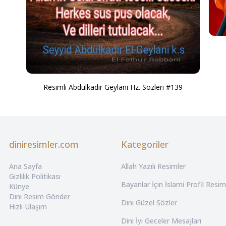
Resimli Abdulkadir Geylani Hz. Sözleri #139
diniresimler.com
Kategoriler
Ana Sayfa
Allah Yazılı Resimler
Gizlilik Politikası
Bayanlar İçin İslami Profil Resim
Künye
Dini Resim Gönder
Dini Güzel Sözler
Hızlı Ulaşım
Dini İyi Geceler Mesajları