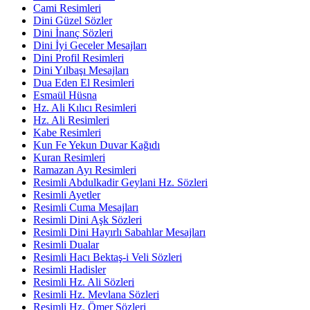
Cami Resimleri
Dini Güzel Sözler
Dini İnanç Sözleri
Dini İyi Geceler Mesajları
Dini Profil Resimleri
Dini Yılbaşı Mesajları
Dua Eden El Resimleri
Esmaül Hüsna
Hz. Ali Kılıcı Resimleri
Hz. Ali Resimleri
Kabe Resimleri
Kun Fe Yekun Duvar Kağıdı
Kuran Resimleri
Ramazan Ayı Resimleri
Resimli Abdulkadir Geylani Hz. Sözleri
Resimli Ayetler
Resimli Cuma Mesajları
Resimli Dini Aşk Sözleri
Resimli Dini Hayırlı Sabahlar Mesajları
Resimli Dualar
Resimli Hacı Bektaş-i Veli Sözleri
Resimli Hadisler
Resimli Hz. Ali Sözleri
Resimli Hz. Mevlana Sözleri
Resimli Hz. Ömer Sözleri