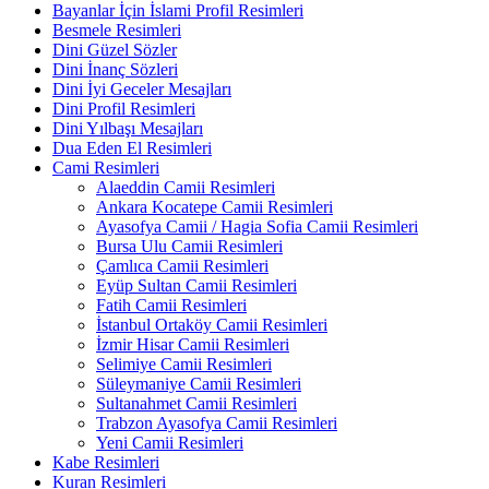
Bayanlar İçin İslami Profil Resimleri
Besmele Resimleri
Dini Güzel Sözler
Dini İnanç Sözleri
Dini İyi Geceler Mesajları
Dini Profil Resimleri
Dini Yılbaşı Mesajları
Dua Eden El Resimleri
Cami Resimleri
Alaeddin Camii Resimleri
Ankara Kocatepe Camii Resimleri
Ayasofya Camii / Hagia Sofia Camii Resimleri
Bursa Ulu Camii Resimleri
Çamlıca Camii Resimleri
Eyüp Sultan Camii Resimleri
Fatih Camii Resimleri
İstanbul Ortaköy Camii Resimleri
İzmir Hisar Camii Resimleri
Selimiye Camii Resimleri
Süleymaniye Camii Resimleri
Sultanahmet Camii Resimleri
Trabzon Ayasofya Camii Resimleri
Yeni Camii Resimleri
Kabe Resimleri
Kuran Resimleri