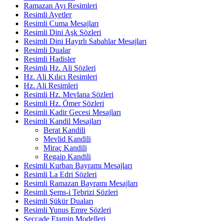
Ramazan Ayı Resimleri
Resimli Ayetler
Resimli Cuma Mesajları
Resimli Dini Aşk Sözleri
Resimli Dini Hayırlı Sabahlar Mesajları
Resimli Dualar
Resimli Hadisler
Resimli Hz. Ali Sözleri
Hz. Ali Kılıcı Resimleri
Hz. Ali Resimleri
Resimli Hz. Mevlana Sözleri
Resimli Hz. Ömer Sözleri
Resimli Kadir Gecesi Mesajları
Resimli Kandil Mesajları
Berat Kandili
Mevlid Kandili
Miraç Kandili
Regaip Kandili
Resimli Kurban Bayramı Mesajları
Resimli La Edri Sözleri
Resimli Ramazan Bayramı Mesajları
Resimli Şems-i Tebrizi Sözleri
Resimli Şükür Duaları
Resimli Yunus Emre Sözleri
Seccade Etamin Modelleri