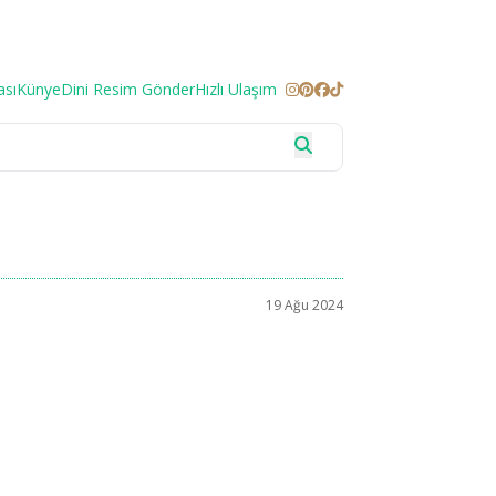
ası
Künye
Dini Resim Gönder
Hızlı Ulaşım
19 Ağu 2024