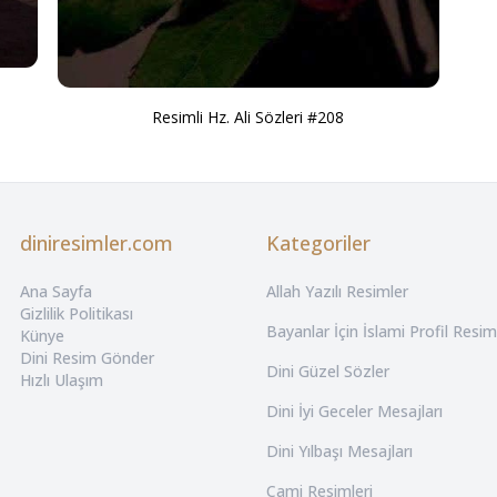
Resimli Hz. Ali Sözleri #208
diniresimler.com
Kategoriler
Ana Sayfa
Allah Yazılı Resimler
Gizlilik Politikası
Bayanlar İçin İslami Profil Resim
Künye
Dini Resim Gönder
Dini Güzel Sözler
Hızlı Ulaşım
Dini İyi Geceler Mesajları
Dini Yılbaşı Mesajları
Cami Resimleri