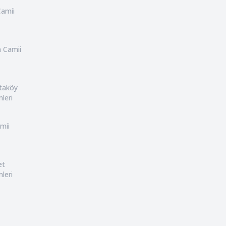
Camii
n Camii
rtaköy
leri
mii
et
leri