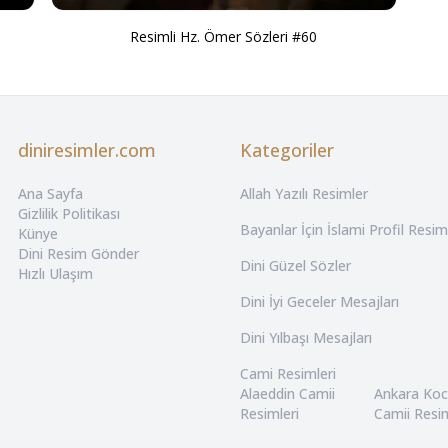
Resimli Hz. Ömer Sözleri #60
diniresimler.com
Kategoriler
Ana Sayfa
Allah Yazılı Resimler
Gizlilik Politikası
Bayanlar İçin İslami Profil Resim
Künye
Dini Resim Gönder
Dini Güzel Sözler
Hızlı Ulaşım
Dini İyi Geceler Mesajları
Dini Yılbaşı Mesajları
Cami Resimleri
Alaeddin Camii
Ankara Ko
Resimleri
Camii Resim