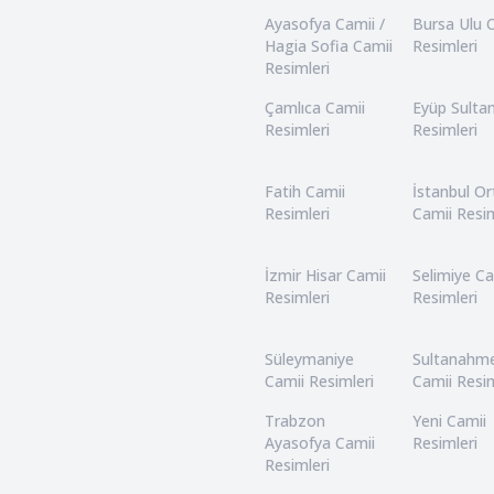
Ayasofya Camii /
Bursa Ulu 
Hagia Sofia Camii
Resimleri
Resimleri
Çamlıca Camii
Eyüp Sulta
Resimleri
Resimleri
Fatih Camii
İstanbul O
Resimleri
Camii Resim
İzmir Hisar Camii
Selimiye Ca
Resimleri
Resimleri
Süleymaniye
Sultanahm
Camii Resimleri
Camii Resim
Trabzon
Yeni Camii
Ayasofya Camii
Resimleri
Resimleri