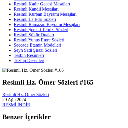
Resimli Kadir Gecesi Mesajları
Resimli Kandil Mesajları
Resimli Kurban Bayramı Mesajları
Resimli La Edri Sözleri
Resimli Ramazan Bayramı Mesajları
Resimli Şems-i Tebrizi Sözleri
Resimli Şükür Duaları
Resimli Yunus Emre Sözleri
Seccade Etamin Modelleri
Şeyh Sadi Şirazi Sözleri
Tesbih Resimleri
Tezhip Desenleri
Resimli Hz. Ömer Sözleri #165
Resimli Hz. Ömer Sözleri
29 Ağu 2024
RESMİ İNDİR
Benzer İçerikler