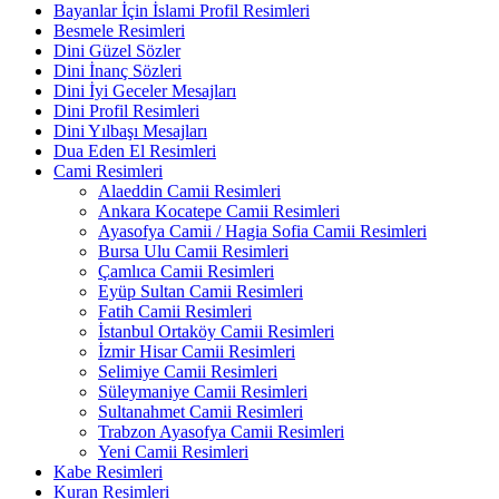
Bayanlar İçin İslami Profil Resimleri
Besmele Resimleri
Dini Güzel Sözler
Dini İnanç Sözleri
Dini İyi Geceler Mesajları
Dini Profil Resimleri
Dini Yılbaşı Mesajları
Dua Eden El Resimleri
Cami Resimleri
Alaeddin Camii Resimleri
Ankara Kocatepe Camii Resimleri
Ayasofya Camii / Hagia Sofia Camii Resimleri
Bursa Ulu Camii Resimleri
Çamlıca Camii Resimleri
Eyüp Sultan Camii Resimleri
Fatih Camii Resimleri
İstanbul Ortaköy Camii Resimleri
İzmir Hisar Camii Resimleri
Selimiye Camii Resimleri
Süleymaniye Camii Resimleri
Sultanahmet Camii Resimleri
Trabzon Ayasofya Camii Resimleri
Yeni Camii Resimleri
Kabe Resimleri
Kuran Resimleri