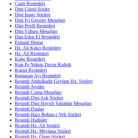
Cami Resimleri
Dini Güzel Sözler
Dini İnanç Sözleri
Dini İyi Geceler Mesajları
Dini Profil Resimleri
Dini Yılbaşı Mesajları
Dua Eden El Resimleri
Esmaül Hüsna
Hz. Ali Kılıcı Resimleri
Hz. Ali Resimleri
Kabe Resimleri
Kun Fe Yekun Duvar Kağıdı
Kuran Resimleri
Ramazan Ayı Resimleri
Resimli Abdulkadir Geylani Hz. Sözleri
Resimli Ayetler
Resimli Cuma Mesajları
Resimli Dini Aşk Sözleri
Resimli Dini Hayırlı Sabahlar Mesajları
Resimli Dualar
Resimli Hacı Bektaş-i Veli Sözleri
Resimli Hadisler
Resimli Hz. Ali Sözleri
Resimli Hz. Mevlana Sözleri
Resimli Hz. Ömer Sözleri