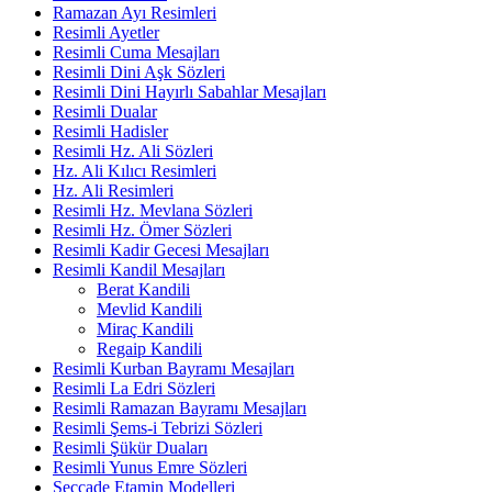
Ramazan Ayı Resimleri
Resimli Ayetler
Resimli Cuma Mesajları
Resimli Dini Aşk Sözleri
Resimli Dini Hayırlı Sabahlar Mesajları
Resimli Dualar
Resimli Hadisler
Resimli Hz. Ali Sözleri
Hz. Ali Kılıcı Resimleri
Hz. Ali Resimleri
Resimli Hz. Mevlana Sözleri
Resimli Hz. Ömer Sözleri
Resimli Kadir Gecesi Mesajları
Resimli Kandil Mesajları
Berat Kandili
Mevlid Kandili
Miraç Kandili
Regaip Kandili
Resimli Kurban Bayramı Mesajları
Resimli La Edri Sözleri
Resimli Ramazan Bayramı Mesajları
Resimli Şems-i Tebrizi Sözleri
Resimli Şükür Duaları
Resimli Yunus Emre Sözleri
Seccade Etamin Modelleri