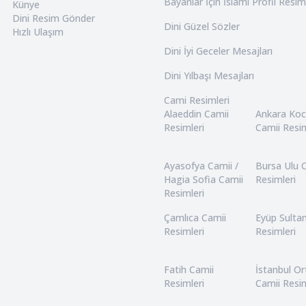
Bayanlar İçin İslami Profil Resim
Künye
Dini Resim Gönder
Dini Güzel Sözler
Hızlı Ulaşım
Dini İyi Geceler Mesajları
Dini Yılbaşı Mesajları
Cami Resimleri
Alaeddin Camii
Ankara Ko
Resimleri
Camii Resim
Ayasofya Camii /
Bursa Ulu 
Hagia Sofia Camii
Resimleri
Resimleri
Çamlıca Camii
Eyüp Sulta
Resimleri
Resimleri
Fatih Camii
İstanbul O
Resimleri
Camii Resim