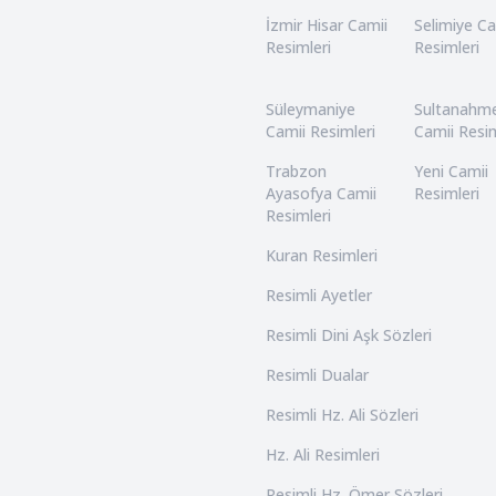
İzmir Hisar Camii
Selimiye Ca
Resimleri
Resimleri
Süleymaniye
Sultanahm
Camii Resimleri
Camii Resim
Trabzon
Yeni Camii
Ayasofya Camii
Resimleri
Resimleri
Kuran Resimleri
Resimli Ayetler
Resimli Dini Aşk Sözleri
Resimli Dualar
Resimli Hz. Ali Sözleri
Hz. Ali Resimleri
Resimli Hz. Ömer Sözleri