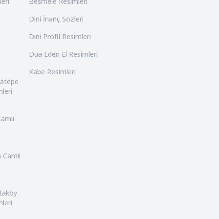
leri
Besmele Resimleri
Dini İnanç Sözleri
Dini Profil Resimleri
Dua Eden El Resimleri
Kabe Resimleri
catepe
leri
Camii
n Camii
rtaköy
leri