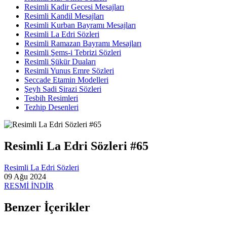
Resimli Kadir Gecesi Mesajları
Resimli Kandil Mesajları
Resimli Kurban Bayramı Mesajları
Resimli La Edri Sözleri
Resimli Ramazan Bayramı Mesajları
Resimli Şems-i Tebrizi Sözleri
Resimli Şükür Duaları
Resimli Yunus Emre Sözleri
Seccade Etamin Modelleri
Şeyh Sadi Şirazi Sözleri
Tesbih Resimleri
Tezhip Desenleri
Resimli La Edri Sözleri #65
Resimli La Edri Sözleri
09 Ağu 2024
RESMİ İNDİR
Benzer İçerikler