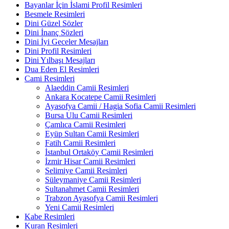
Bayanlar İçin İslami Profil Resimleri
Besmele Resimleri
Dini Güzel Sözler
Dini İnanç Sözleri
Dini İyi Geceler Mesajları
Dini Profil Resimleri
Dini Yılbaşı Mesajları
Dua Eden El Resimleri
Cami Resimleri
Alaeddin Camii Resimleri
Ankara Kocatepe Camii Resimleri
Ayasofya Camii / Hagia Sofia Camii Resimleri
Bursa Ulu Camii Resimleri
Çamlıca Camii Resimleri
Eyüp Sultan Camii Resimleri
Fatih Camii Resimleri
İstanbul Ortaköy Camii Resimleri
İzmir Hisar Camii Resimleri
Selimiye Camii Resimleri
Süleymaniye Camii Resimleri
Sultanahmet Camii Resimleri
Trabzon Ayasofya Camii Resimleri
Yeni Camii Resimleri
Kabe Resimleri
Kuran Resimleri