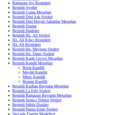
Ramazan Ayı Resimleri
Resimli Ayetler
Resimli Cuma Mesajları
Resimli Dini Aşk Sözleri
Resimli Dini Hayırlı Sabahlar Mesajları
Resimli Dualar
Resimli Hadisler
Resimli Hz. Ali Sözleri
Hz. Ali Kılıcı Resimleri
Hz. Ali Resimleri
Resimli Hz. Mevlana Sözleri
Resimli Hz. Ömer Sözleri
Resimli Kadir Gecesi Mesajları
Resimli Kandil Mesajları
Berat Kandili
Mevlid Kandili
Miraç Kandili
Regaip Kandili
Resimli Kurban Bayramı Mesajları
Resimli La Edri Sözleri
Resimli Ramazan Bayramı Mesajları
Resimli Şems-i Tebrizi Sözleri
Resimli Şükür Duaları
Resimli Yunus Emre Sözleri
Seccade Etamin Modelleri