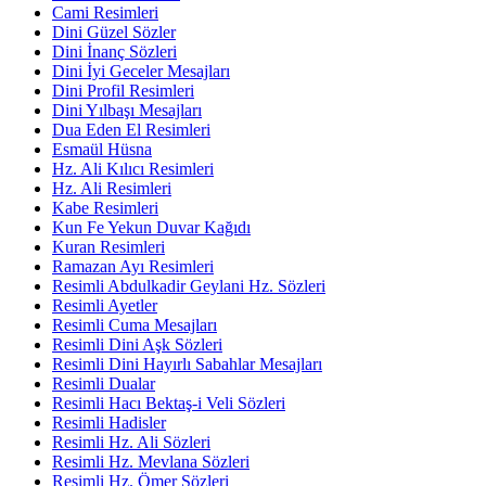
Cami Resimleri
Dini Güzel Sözler
Dini İnanç Sözleri
Dini İyi Geceler Mesajları
Dini Profil Resimleri
Dini Yılbaşı Mesajları
Dua Eden El Resimleri
Esmaül Hüsna
Hz. Ali Kılıcı Resimleri
Hz. Ali Resimleri
Kabe Resimleri
Kun Fe Yekun Duvar Kağıdı
Kuran Resimleri
Ramazan Ayı Resimleri
Resimli Abdulkadir Geylani Hz. Sözleri
Resimli Ayetler
Resimli Cuma Mesajları
Resimli Dini Aşk Sözleri
Resimli Dini Hayırlı Sabahlar Mesajları
Resimli Dualar
Resimli Hacı Bektaş-i Veli Sözleri
Resimli Hadisler
Resimli Hz. Ali Sözleri
Resimli Hz. Mevlana Sözleri
Resimli Hz. Ömer Sözleri