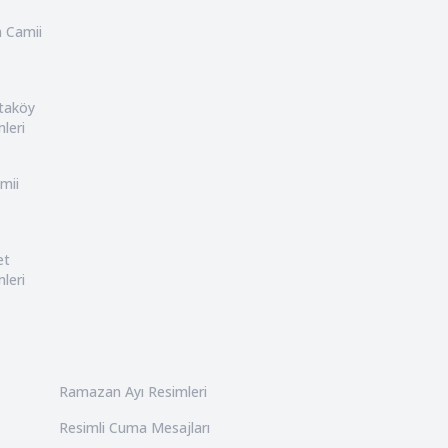
n Camii
rtaköy
leri
mii
et
leri
Ramazan Ayı Resimleri
Resimli Cuma Mesajları