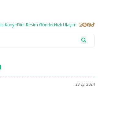
ası
Künye
Dini Resim Gönder
Hızlı Ulaşım
0
23 Eyl 2024