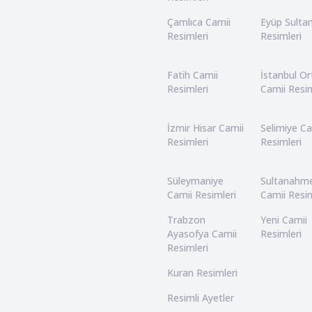
Çamlıca Camii
Eyüp Sulta
Resimleri
Resimleri
Fatih Camii
İstanbul O
Resimleri
Camii Resim
İzmir Hisar Camii
Selimiye Ca
Resimleri
Resimleri
Süleymaniye
Sultanahm
Camii Resimleri
Camii Resim
Trabzon
Yeni Camii
Ayasofya Camii
Resimleri
Resimleri
Kuran Resimleri
Resimli Ayetler