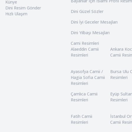
Bayanlar İçin İslami Profil Resim
Künye
Dini Resim Gönder
Dini Güzel Sözler
Hızlı Ulaşım
Dini İyi Geceler Mesajları
Dini Yılbaşı Mesajları
Cami Resimleri
Alaeddin Camii
Ankara Ko
Resimleri
Camii Resim
Ayasofya Camii /
Bursa Ulu 
Hagia Sofia Camii
Resimleri
Resimleri
Çamlıca Camii
Eyüp Sulta
Resimleri
Resimleri
Fatih Camii
İstanbul O
Resimleri
Camii Resim