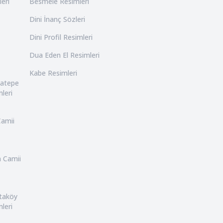
leri
Besmele Resimleri
Dini İnanç Sözleri
Dini Profil Resimleri
Dua Eden El Resimleri
Kabe Resimleri
catepe
leri
Camii
n Camii
rtaköy
leri