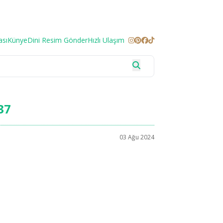
ası
Künye
Dini Resim Gönder
Hızlı Ulaşım
37
03 Ağu 2024