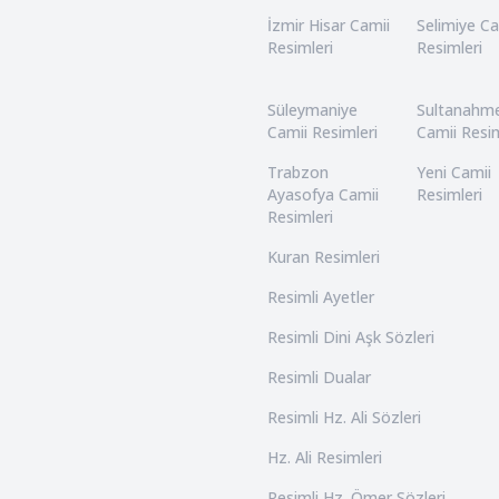
İzmir Hisar Camii
Selimiye Ca
Resimleri
Resimleri
Süleymaniye
Sultanahm
Camii Resimleri
Camii Resim
Trabzon
Yeni Camii
Ayasofya Camii
Resimleri
Resimleri
Kuran Resimleri
Resimli Ayetler
Resimli Dini Aşk Sözleri
Resimli Dualar
Resimli Hz. Ali Sözleri
Hz. Ali Resimleri
Resimli Hz. Ömer Sözleri