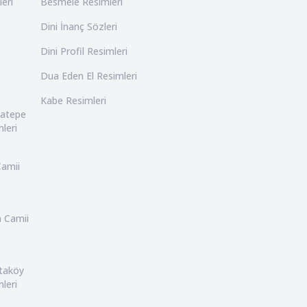
leri
Besmele Resimleri
Dini İnanç Sözleri
Dini Profil Resimleri
Dua Eden El Resimleri
Kabe Resimleri
catepe
leri
Camii
n Camii
rtaköy
leri