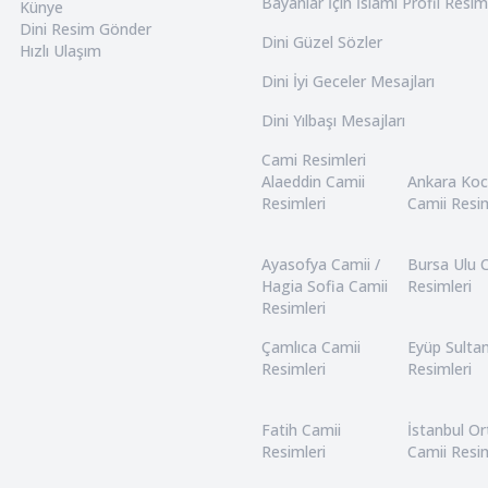
Bayanlar İçin İslami Profil Resim
Künye
Dini Resim Gönder
Dini Güzel Sözler
Hızlı Ulaşım
Dini İyi Geceler Mesajları
Dini Yılbaşı Mesajları
Cami Resimleri
Alaeddin Camii
Ankara Ko
Resimleri
Camii Resim
Ayasofya Camii /
Bursa Ulu 
Hagia Sofia Camii
Resimleri
Resimleri
Çamlıca Camii
Eyüp Sulta
Resimleri
Resimleri
Fatih Camii
İstanbul O
Resimleri
Camii Resim