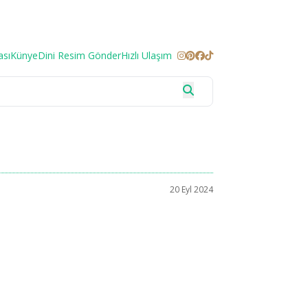
ası
Künye
Dini Resim Gönder
Hızlı Ulaşım
20 Eyl 2024