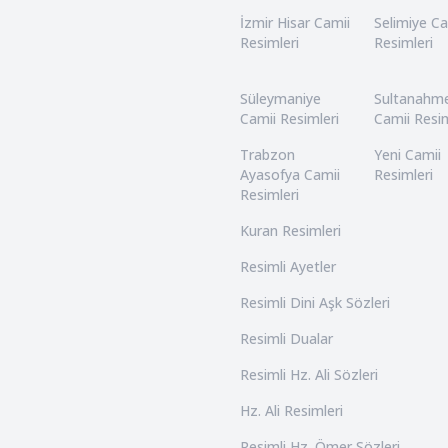
İzmir Hisar Camii
Selimiye Ca
Resimleri
Resimleri
Süleymaniye
Sultanahm
Camii Resimleri
Camii Resim
Trabzon
Yeni Camii
Ayasofya Camii
Resimleri
Resimleri
Kuran Resimleri
Resimli Ayetler
Resimli Dini Aşk Sözleri
Resimli Dualar
Resimli Hz. Ali Sözleri
Hz. Ali Resimleri
Resimli Hz. Ömer Sözleri