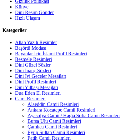
Gizlilik Politikası
Künye
Dini Resim Gönder
Hızlı Ulaşım
Kategoriler
Allah Yazılı Resimler
Başörtü Modası
Bayanlar İçin İslami Profil Resimleri
Besmele Resimleri
Dini Güzel Sözler
Dini İnanç Sözleri
Dini İyi Geceler Mesajları
Dini Profil Resimleri
Dini Yılbaşı Mesajları
Dua Eden El Resimleri
Cami Resimleri
Alaeddin Camii Resimleri
Ankara Kocatepe Camii Resimleri
Ayasofya Camii / Hagia Sofia Camii Resimleri
Bursa Ulu Camii Resimleri
Çamlıca Camii Resimleri
Eyüp Sultan Camii Resimleri
Fatih Camii Resimleri