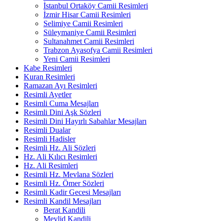
İstanbul Ortaköy Camii Resimleri
İzmir Hisar Camii Resimleri
Selimiye Camii Resimleri
Süleymaniye Camii Resimleri
Sultanahmet Camii Resimleri
Trabzon Ayasofya Camii Resimleri
Yeni Camii Resimleri
Kabe Resimleri
Kuran Resimleri
Ramazan Ayı Resimleri
Resimli Ayetler
Resimli Cuma Mesajları
Resimli Dini Aşk Sözleri
Resimli Dini Hayırlı Sabahlar Mesajları
Resimli Dualar
Resimli Hadisler
Resimli Hz. Ali Sözleri
Hz. Ali Kılıcı Resimleri
Hz. Ali Resimleri
Resimli Hz. Mevlana Sözleri
Resimli Hz. Ömer Sözleri
Resimli Kadir Gecesi Mesajları
Resimli Kandil Mesajları
Berat Kandili
Mevlid Kandili