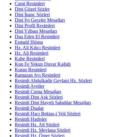
Cami Resimleri
Dini Güzel Sözler
Dini İnanç Sözleri
Dini İyi Geceler Mesajları
Dini Profil Resimleri
Dini Yılbaşı Mesajları
Dua Eden El Resimleri
Esmaül Hüsna
Hz. Ali Kılıcı Resimleri
Hz. Ali Resimleri
Kabe Resimleri
Kun Fe Yekun Duvar Kağıdı
Kuran Resimleri
Ramazan Ayı Resimleri
Resimli Abdulkadir Geylani Hz. Sözleri
Resimli Ayetler
Resimli Cuma Mesajları
Resimli Dini Aşk Sözleri
Resimli Dini Hayırlı Sabahlar Mesajları
Resimli Dualar
Resimli Hacı Bektaş-i Veli Sözleri
Resimli Hadisler
Resimli Hz. Ali Sözleri
Resimli Hz. Mevlana Sözleri
Resimli Hz. Ömer Sözleri