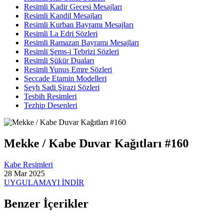
Resimli Kadir Gecesi Mesajları
Resimli Kandil Mesajları
Resimli Kurban Bayramı Mesajları
Resimli La Edri Sözleri
Resimli Ramazan Bayramı Mesajları
Resimli Şems-i Tebrizi Sözleri
Resimli Şükür Duaları
Resimli Yunus Emre Sözleri
Seccade Etamin Modelleri
Şeyh Sadi Şirazi Sözleri
Tesbih Resimleri
Tezhip Desenleri
Mekke / Kabe Duvar Kağıtları #160
Kabe Resimleri
28 Mar 2025
UYGULAMAYI İNDİR
Benzer İçerikler