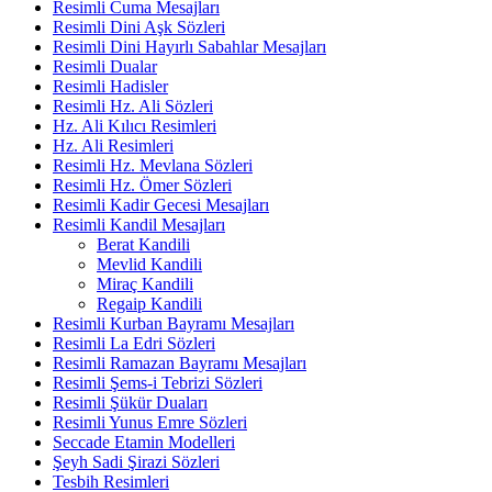
Resimli Cuma Mesajları
Resimli Dini Aşk Sözleri
Resimli Dini Hayırlı Sabahlar Mesajları
Resimli Dualar
Resimli Hadisler
Resimli Hz. Ali Sözleri
Hz. Ali Kılıcı Resimleri
Hz. Ali Resimleri
Resimli Hz. Mevlana Sözleri
Resimli Hz. Ömer Sözleri
Resimli Kadir Gecesi Mesajları
Resimli Kandil Mesajları
Berat Kandili
Mevlid Kandili
Miraç Kandili
Regaip Kandili
Resimli Kurban Bayramı Mesajları
Resimli La Edri Sözleri
Resimli Ramazan Bayramı Mesajları
Resimli Şems-i Tebrizi Sözleri
Resimli Şükür Duaları
Resimli Yunus Emre Sözleri
Seccade Etamin Modelleri
Şeyh Sadi Şirazi Sözleri
Tesbih Resimleri