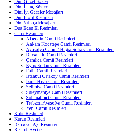
Dini Güzel Sözler
Dini İnanç Sözleri
Dini İyi Geceler Mesajları
Dini Profil Resimleri
Dini Yılbaşı Mesajları
Dua Eden El Resimleri
Cami Resimleri
Alaeddin Camii Resimleri
Ankara Kocatepe Camii Resimleri
Ayasofya Camii / Hagia Sofia Camii Resimleri
Bursa Ulu Camii Resimleri
Çamlıca Camii Resimleri
Eyüp Sultan Camii Resimleri
Fatih Camii Resimleri
İstanbul Ortaköy Camii Resimleri
İzmir Hisar Camii Resimleri
Selimiye Camii Resimleri
Süleymaniye Camii Resimleri
Sultanahmet Camii Resimleri
Trabzon Ayasofya Camii Resimleri
Yeni Camii Resimleri
Kabe Resimleri
Kuran Resimleri
Ramazan Ayı Resimleri
Resimli Ayetler