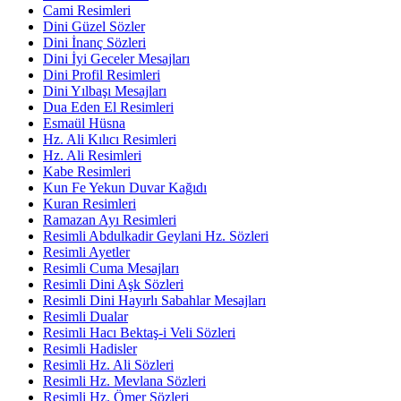
Cami Resimleri
Dini Güzel Sözler
Dini İnanç Sözleri
Dini İyi Geceler Mesajları
Dini Profil Resimleri
Dini Yılbaşı Mesajları
Dua Eden El Resimleri
Esmaül Hüsna
Hz. Ali Kılıcı Resimleri
Hz. Ali Resimleri
Kabe Resimleri
Kun Fe Yekun Duvar Kağıdı
Kuran Resimleri
Ramazan Ayı Resimleri
Resimli Abdulkadir Geylani Hz. Sözleri
Resimli Ayetler
Resimli Cuma Mesajları
Resimli Dini Aşk Sözleri
Resimli Dini Hayırlı Sabahlar Mesajları
Resimli Dualar
Resimli Hacı Bektaş-i Veli Sözleri
Resimli Hadisler
Resimli Hz. Ali Sözleri
Resimli Hz. Mevlana Sözleri
Resimli Hz. Ömer Sözleri