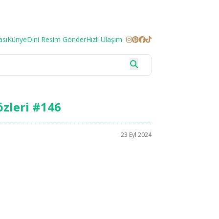
ası
Künye
Dini Resim Gönder
Hızlı Ulaşım
özleri #146
23 Eyl 2024