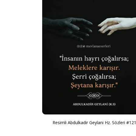
Resimli Abdulkadir Geylani Hz. Sözleri #12