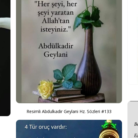
Resimli Abdulkadir Geylani Hz. Sözleri #133
1