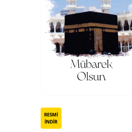
RESMİ
İNDİR