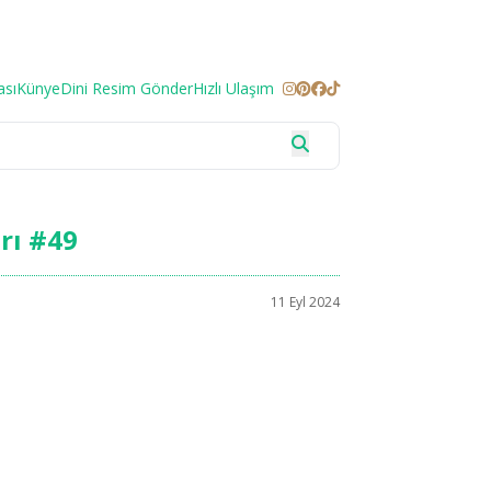
ası
Künye
Dini Resim Gönder
Hızlı Ulaşım
rı #49
11 Eyl 2024