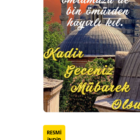
RESMİ
İNDİR