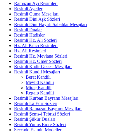
Ramazan Ayı Resimleri
Resimli Ayetler
Resimli Cuma Mesajları
Resimli Dini Aşk Sözleri
Resimli Dini Hayırlı Sabahlar Mesajları
Resimli Dualar
Resimli Hadisler
Resimli Hz. Ali Sözleri
Hz. Ali Kılıcı Resimleri
Hz. Ali Resimleri
Resimli Hz. Mevlana Sözleri
Resimli Hz. Ömer Sözleri
Resimli Kadir Gecesi Mesajları
Resimli Kandil Mesajları
Berat Kandili
Mevlid Kandili
Miraç Kandili
Regaip Kandili
Resimli Kurban Bayramı Mesajları
Resimli La Edri Sözleri
Resimli Ramazan Bayramı Mesajları
Resimli Şems-i Tebrizi Sözleri
Resimli Şükür Duaları
Resimli Yunus Emre Sözleri
Seccade Etamin Modelleri