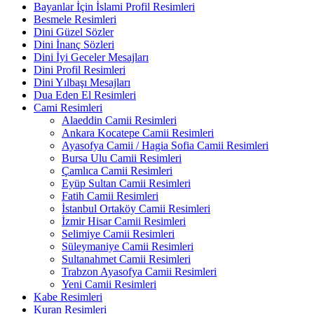
Bayanlar İçin İslami Profil Resimleri
Besmele Resimleri
Dini Güzel Sözler
Dini İnanç Sözleri
Dini İyi Geceler Mesajları
Dini Profil Resimleri
Dini Yılbaşı Mesajları
Dua Eden El Resimleri
Cami Resimleri
Alaeddin Camii Resimleri
Ankara Kocatepe Camii Resimleri
Ayasofya Camii / Hagia Sofia Camii Resimleri
Bursa Ulu Camii Resimleri
Çamlıca Camii Resimleri
Eyüp Sultan Camii Resimleri
Fatih Camii Resimleri
İstanbul Ortaköy Camii Resimleri
İzmir Hisar Camii Resimleri
Selimiye Camii Resimleri
Süleymaniye Camii Resimleri
Sultanahmet Camii Resimleri
Trabzon Ayasofya Camii Resimleri
Yeni Camii Resimleri
Kabe Resimleri
Kuran Resimleri