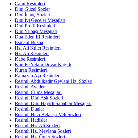
Cami Resimleri
Dini Güzel Sözler
Dini İnanç Sözleri
Dini İyi Geceler Mesajları
Dini Profil Resimleri
Dini Yılbaşı Mesajları
Dua Eden El Resimleri
Esmaül Hüsna
Hz. Ali Kılıcı Resimleri
Hz. Ali Resimleri
Kabe Resimleri
Kun Fe Yekun Duvar Kağıdı
Kuran Resimleri
Ramazan Ayı Resimleri
Resimli Abdulkadir Geylani Hz. Sözleri
Resimli Ayetler
Resimli Cuma Mesajları
Resimli Dini Aşk Sözleri
Resimli Dini Hayırlı Sabahlar Mesajları
Resimli Dualar
Resimli Hacı Bektaş-i Veli Sözleri
Resimli Hadisler
Resimli Hz. Ali Sözleri
Resimli Hz. Mevlana Sözleri
Resimli Hz. Ömer Sözleri