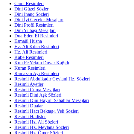
Cami Resimleri
Dini Güzel Sözler
Dini İnanç Sözleri
Dini İyi Geceler Mesajları
Dini Profil Resimleri
Dini Yılbaşı Mesajları
Dua Eden El Resimleri
Esmaül Hüsna
Hz. Ali Kılıcı Resimleri
Hz. Ali Resimleri
Kabe Resimleri
Kun Fe Yekun Duvar Kağıdı
Kuran Resimleri
Ramazan Ayı Resimleri
Resimli Abdulkadir Geylani Hz. Sözleri
Resimli Ayetler
Resimli Cuma Mesajları
Resimli Dini Aşk Sözleri
Resimli Dini Hayırlı Sabahlar Mesajları
Resimli Dualar
Resimli Hacı Bektaş-i Veli Sözleri
Resimli Hadisler
Resimli Hz. Ali Sözleri
Resimli Hz. Mevlana Sözleri
Resimli Hz. Ömer Sözleri