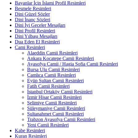
Bayanlar İçin İslami Profil Resimleri
Besmele Resimleri
Dini Güzel Sözler
Dini İnanç Sözleri
Dini İyi Geceler Mesajları
Dini Profil Resimleri
Dini Yılbaşı Mesajları
Dua Eden El Resimleri
Cami Resimleri
Alaeddin Camii Resimleri
Ankara Kocatepe Camii Resimleri
Ayasofya Camii / Hagia Sofia Camii Resimleri
Bursa Ulu Camii Resimleri
Çamlıca Camii Resimleri
Eyüp Sultan Camii Resimleri
Fatih Camii Resimleri
İstanbul Ortaköy Camii Resimleri
İzmir Hisar Camii Resimleri
Selimiye Camii Resimleri
Süleymaniye Camii Resimleri
Sultanahmet Camii Resimleri
Trabzon Ayasofya Camii Resimleri
Yeni Camii Resimleri
Kabe Resimleri
Kuran Resimleri