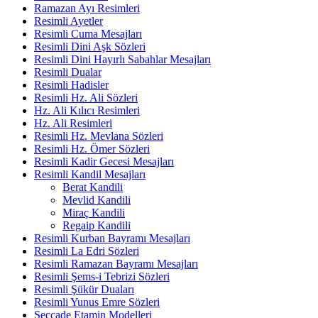
Ramazan Ayı Resimleri
Resimli Ayetler
Resimli Cuma Mesajları
Resimli Dini Aşk Sözleri
Resimli Dini Hayırlı Sabahlar Mesajları
Resimli Dualar
Resimli Hadisler
Resimli Hz. Ali Sözleri
Hz. Ali Kılıcı Resimleri
Hz. Ali Resimleri
Resimli Hz. Mevlana Sözleri
Resimli Hz. Ömer Sözleri
Resimli Kadir Gecesi Mesajları
Resimli Kandil Mesajları
Berat Kandili
Mevlid Kandili
Miraç Kandili
Regaip Kandili
Resimli Kurban Bayramı Mesajları
Resimli La Edri Sözleri
Resimli Ramazan Bayramı Mesajları
Resimli Şems-i Tebrizi Sözleri
Resimli Şükür Duaları
Resimli Yunus Emre Sözleri
Seccade Etamin Modelleri