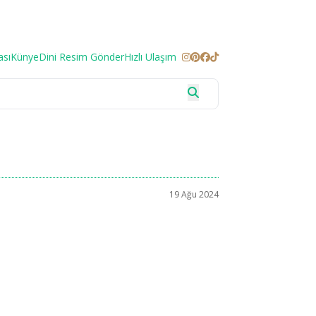
ası
Künye
Dini Resim Gönder
Hızlı Ulaşım
19 Ağu 2024