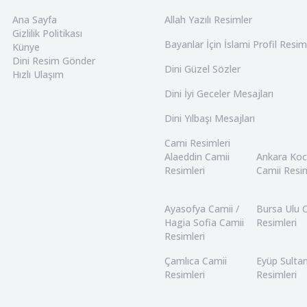
Ana Sayfa
Allah Yazılı Resimler
Gizlilik Politikası
Bayanlar İçin İslami Profil Resim
Künye
Dini Resim Gönder
Dini Güzel Sözler
Hızlı Ulaşım
Dini İyi Geceler Mesajları
Dini Yılbaşı Mesajları
Cami Resimleri
Alaeddin Camii
Ankara Ko
Resimleri
Camii Resim
Ayasofya Camii /
Bursa Ulu 
Hagia Sofia Camii
Resimleri
Resimleri
Çamlıca Camii
Eyüp Sulta
Resimleri
Resimleri