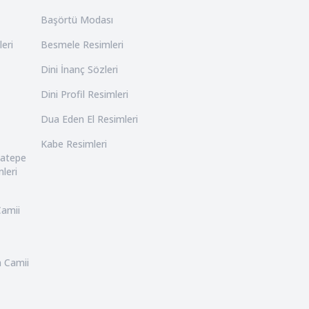
Başörtü Modası
leri
Besmele Resimleri
Dini İnanç Sözleri
Dini Profil Resimleri
Dua Eden El Resimleri
Kabe Resimleri
catepe
leri
Camii
n Camii