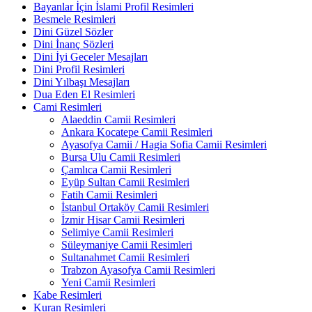
Bayanlar İçin İslami Profil Resimleri
Besmele Resimleri
Dini Güzel Sözler
Dini İnanç Sözleri
Dini İyi Geceler Mesajları
Dini Profil Resimleri
Dini Yılbaşı Mesajları
Dua Eden El Resimleri
Cami Resimleri
Alaeddin Camii Resimleri
Ankara Kocatepe Camii Resimleri
Ayasofya Camii / Hagia Sofia Camii Resimleri
Bursa Ulu Camii Resimleri
Çamlıca Camii Resimleri
Eyüp Sultan Camii Resimleri
Fatih Camii Resimleri
İstanbul Ortaköy Camii Resimleri
İzmir Hisar Camii Resimleri
Selimiye Camii Resimleri
Süleymaniye Camii Resimleri
Sultanahmet Camii Resimleri
Trabzon Ayasofya Camii Resimleri
Yeni Camii Resimleri
Kabe Resimleri
Kuran Resimleri