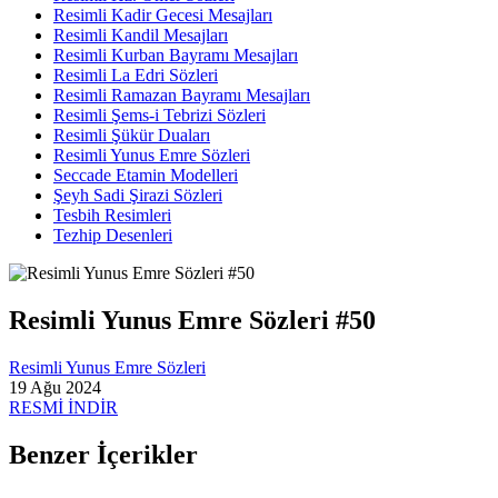
Resimli Kadir Gecesi Mesajları
Resimli Kandil Mesajları
Resimli Kurban Bayramı Mesajları
Resimli La Edri Sözleri
Resimli Ramazan Bayramı Mesajları
Resimli Şems-i Tebrizi Sözleri
Resimli Şükür Duaları
Resimli Yunus Emre Sözleri
Seccade Etamin Modelleri
Şeyh Sadi Şirazi Sözleri
Tesbih Resimleri
Tezhip Desenleri
Resimli Yunus Emre Sözleri #50
Resimli Yunus Emre Sözleri
19 Ağu 2024
RESMİ İNDİR
Benzer İçerikler