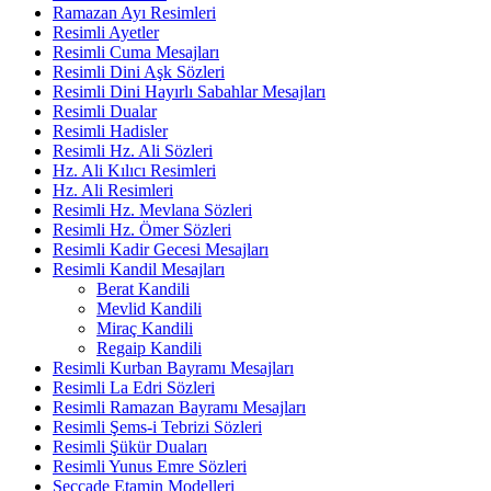
Ramazan Ayı Resimleri
Resimli Ayetler
Resimli Cuma Mesajları
Resimli Dini Aşk Sözleri
Resimli Dini Hayırlı Sabahlar Mesajları
Resimli Dualar
Resimli Hadisler
Resimli Hz. Ali Sözleri
Hz. Ali Kılıcı Resimleri
Hz. Ali Resimleri
Resimli Hz. Mevlana Sözleri
Resimli Hz. Ömer Sözleri
Resimli Kadir Gecesi Mesajları
Resimli Kandil Mesajları
Berat Kandili
Mevlid Kandili
Miraç Kandili
Regaip Kandili
Resimli Kurban Bayramı Mesajları
Resimli La Edri Sözleri
Resimli Ramazan Bayramı Mesajları
Resimli Şems-i Tebrizi Sözleri
Resimli Şükür Duaları
Resimli Yunus Emre Sözleri
Seccade Etamin Modelleri