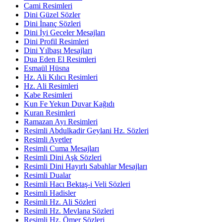
Cami Resimleri
Dini Güzel Sözler
Dini İnanç Sözleri
Dini İyi Geceler Mesajları
Dini Profil Resimleri
Dini Yılbaşı Mesajları
Dua Eden El Resimleri
Esmaül Hüsna
Hz. Ali Kılıcı Resimleri
Hz. Ali Resimleri
Kabe Resimleri
Kun Fe Yekun Duvar Kağıdı
Kuran Resimleri
Ramazan Ayı Resimleri
Resimli Abdulkadir Geylani Hz. Sözleri
Resimli Ayetler
Resimli Cuma Mesajları
Resimli Dini Aşk Sözleri
Resimli Dini Hayırlı Sabahlar Mesajları
Resimli Dualar
Resimli Hacı Bektaş-i Veli Sözleri
Resimli Hadisler
Resimli Hz. Ali Sözleri
Resimli Hz. Mevlana Sözleri
Resimli Hz. Ömer Sözleri