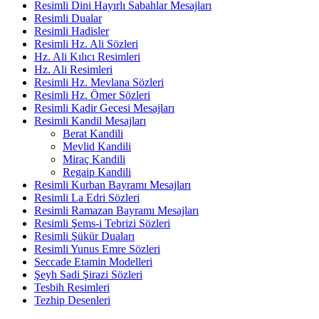
Resimli Dini Hayırlı Sabahlar Mesajları
Resimli Dualar
Resimli Hadisler
Resimli Hz. Ali Sözleri
Hz. Ali Kılıcı Resimleri
Hz. Ali Resimleri
Resimli Hz. Mevlana Sözleri
Resimli Hz. Ömer Sözleri
Resimli Kadir Gecesi Mesajları
Resimli Kandil Mesajları
Berat Kandili
Mevlid Kandili
Miraç Kandili
Regaip Kandili
Resimli Kurban Bayramı Mesajları
Resimli La Edri Sözleri
Resimli Ramazan Bayramı Mesajları
Resimli Şems-i Tebrizi Sözleri
Resimli Şükür Duaları
Resimli Yunus Emre Sözleri
Seccade Etamin Modelleri
Şeyh Sadi Şirazi Sözleri
Tesbih Resimleri
Tezhip Desenleri