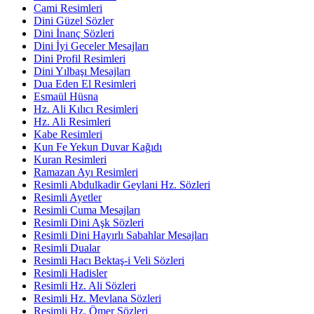
Cami Resimleri
Dini Güzel Sözler
Dini İnanç Sözleri
Dini İyi Geceler Mesajları
Dini Profil Resimleri
Dini Yılbaşı Mesajları
Dua Eden El Resimleri
Esmaül Hüsna
Hz. Ali Kılıcı Resimleri
Hz. Ali Resimleri
Kabe Resimleri
Kun Fe Yekun Duvar Kağıdı
Kuran Resimleri
Ramazan Ayı Resimleri
Resimli Abdulkadir Geylani Hz. Sözleri
Resimli Ayetler
Resimli Cuma Mesajları
Resimli Dini Aşk Sözleri
Resimli Dini Hayırlı Sabahlar Mesajları
Resimli Dualar
Resimli Hacı Bektaş-i Veli Sözleri
Resimli Hadisler
Resimli Hz. Ali Sözleri
Resimli Hz. Mevlana Sözleri
Resimli Hz. Ömer Sözleri