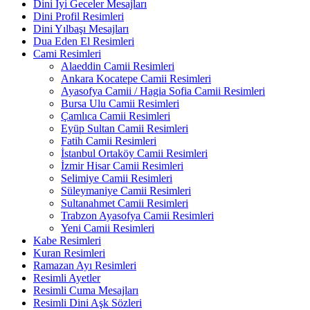
Dini İyi Geceler Mesajları
Dini Profil Resimleri
Dini Yılbaşı Mesajları
Dua Eden El Resimleri
Cami Resimleri
Alaeddin Camii Resimleri
Ankara Kocatepe Camii Resimleri
Ayasofya Camii / Hagia Sofia Camii Resimleri
Bursa Ulu Camii Resimleri
Çamlıca Camii Resimleri
Eyüp Sultan Camii Resimleri
Fatih Camii Resimleri
İstanbul Ortaköy Camii Resimleri
İzmir Hisar Camii Resimleri
Selimiye Camii Resimleri
Süleymaniye Camii Resimleri
Sultanahmet Camii Resimleri
Trabzon Ayasofya Camii Resimleri
Yeni Camii Resimleri
Kabe Resimleri
Kuran Resimleri
Ramazan Ayı Resimleri
Resimli Ayetler
Resimli Cuma Mesajları
Resimli Dini Aşk Sözleri